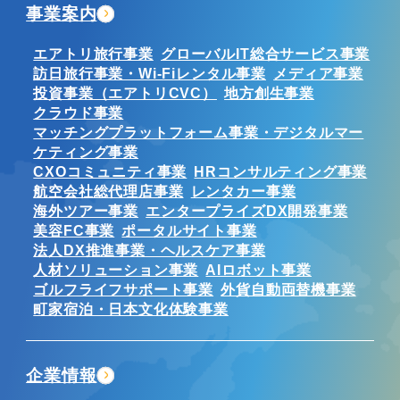
事業案内
エアトリ旅行事業
グローバルIT総合サービス事業
訪日旅行事業・Wi-Fiレンタル事業
メディア事業
投資事業（エアトリCVC）
地方創生事業
クラウド事業
マッチングプラットフォーム事業・デジタルマー
ケティング事業
CXOコミュニティ事業
HRコンサルティング事業
航空会社総代理店事業
レンタカー事業
海外ツアー事業
エンタープライズDX開発事業
美容FC事業
ポータルサイト事業
法人DX推進事業・ヘルスケア事業
人材ソリューション事業
AIロボット事業
ゴルフライフサポート事業
外貨自動両替機事業
町家宿泊・日本文化体験事業
企業情報