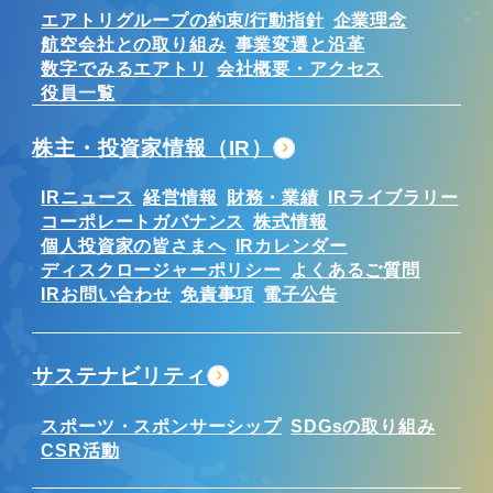
エアトリグループの約束/行動指針
企業理念
航空会社との取り組み
事業変遷と沿革
数字でみるエアトリ
会社概要・アクセス
役員一覧
株主・投資家情報（IR）
IRニュース
経営情報
財務・業績
IRライブラリー
コーポレートガバナンス
株式情報
個人投資家の皆さまへ
IRカレンダー
ディスクロージャーポリシー
よくあるご質問
IRお問い合わせ
免責事項
電子公告
サステナビリティ
スポーツ・スポンサーシップ
SDGsの取り組み
CSR活動