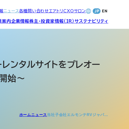
報
ニュース
各種問い合わせ
エアトリCXOサロン
業案内
企業情報
株主・投資家情報（IR）
サステナビリティ
合サービ
訪日旅行事業・
財務・業績
社長メッセージ
SDGsへの取り組み
Wi-Fiレンタル事業
ーレンタルサイトをプレオー
開始～
バナンス
個人投資家の皆さまへ
CVC)
地方創生事業
数字でみる
エアトリ
ャーポリ
よくあるご質問
ットフォ
エアトリグループ・役員
ホーム
ニュース
当社子会社エルモンテRVジャパ…
プロフィール
CXOコミュニティ事業
ティング