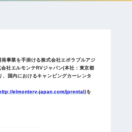
電子公告
店事業
レンタカー事業
DX開発
美容FC事業
ア開発事業を手掛ける株式会社エボラブルアジ
式会社エルモンテRVジャパン(本社：東京都
通り、国内におけるキャンピングカーレンタ
・
人材ソリューション事業
http://elmonterv-japan.com/jprental
)を
ポート事
外貨自動両替機事業