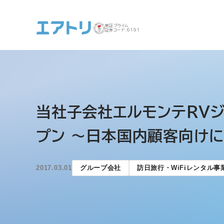
東証プライム
証券コード:6191
事業案内 トップ
企業情報 トップ
IR トップ
サステナビリティ ト
当社子会社エルモンテRVジ
ップ
プン ～日本国内顧客向け
2017.03.01
グループ会社
訪日旅行・WiFiレンタル事