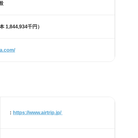
毅
資本
1,844,934
千円）
ia.com/
：
https://www.airtrip.jp/