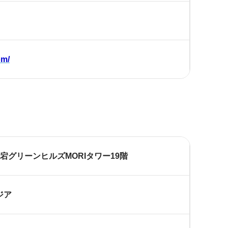
om/
愛宕グリーンヒルズMORIタワー19階
ジア