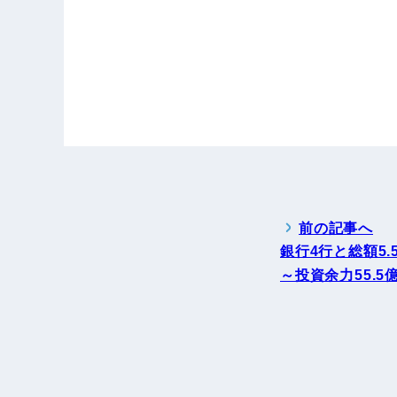
前の記事へ
銀行4行と総額5
～投資余力55.5