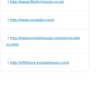
：
http://japanflight.tripstar.co.jp/
：
http://www.soratabi.com/
：
http://www.evolableasia.com/service/bt
m.html
：
http://offshore.evolableasia.com/