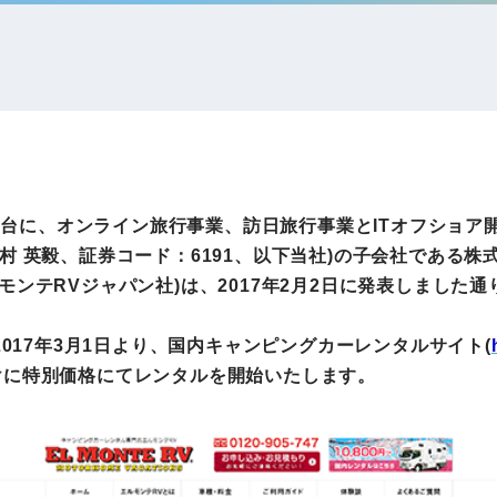
IRお問い合わせ
免責事項
事業
社外アドバイザー
旅行業者取扱額
プロフィール
（観光庁公表）
HRコンサルティング事業
航空会社総代理
エンタープライズ
海外ツアー事業
事業
アを舞台に、オンライン旅行事業、訪日旅行事業とITオフショ
村 英毅、証券コード：6191、以下当社)の子会社である株
モンテRVジャパン社)は、2017年2月2日に発表しました
法人DX推進事業
。
ポータルサイト事業
ヘルスケア事業
2017年3月1日より、国内キャンピングカーレンタルサイト(
けに特別価格にてレンタルを開始いたします。
ゴルフライフサ
AIロボット事業
業