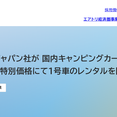
採用情
エアトリ経済圏
事
エアトリグループの
IRニュース
スポーツ・
グローバルIT総
経営情報
エアトリ旅行事業
企業理念
CSR活動
約束/行動指針
スポンサーシップ
ス事業
ャパン社が 国内キャンピングカ
に特別価格にて1号車のレンタルを
IRライブラリー
コーポレートガ
メディア事業
航空会社との取り組み
投資事業(エアトリ
事業変遷と沿革
業
ディスクロージ
IRカレンダー
マッチングプラ
創業者・役員
シー
会社概要・
アクセス
ーム事業・
プロフィール
クラウド事業
デジタルマーケ