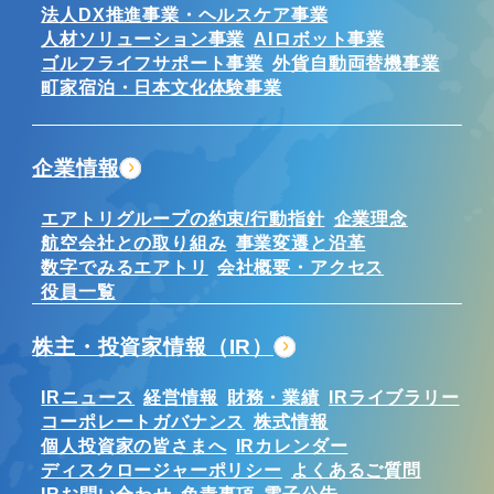
法人DX推進事業・ヘルスケア事業
人材ソリューション事業
AIロボット事業
ゴルフライフサポート事業
外貨自動両替機事業
町家宿泊・日本文化体験事業
企業情報
エアトリグループの約束/行動指針
企業理念
航空会社との取り組み
事業変遷と沿革
数字でみるエアトリ
会社概要・アクセス
役員一覧
株主・投資家情報（IR）
IRニュース
経営情報
財務・業績
IRライブラリー
コーポレートガバナンス
株式情報
個人投資家の皆さまへ
IRカレンダー
ディスクロージャーポリシー
よくあるご質問
IRお問い合わせ
免責事項
電子公告