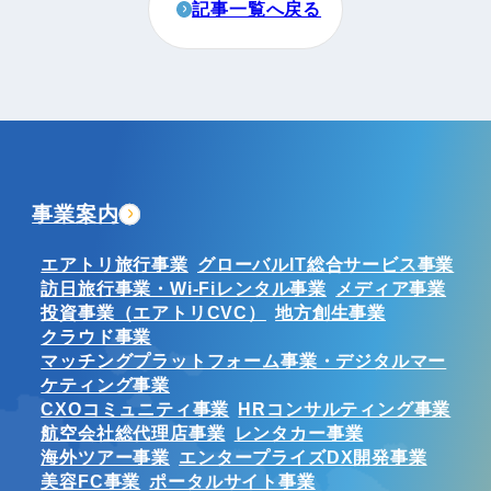
記事一覧へ戻る
事業案内
エアトリ旅行事業
グローバルIT総合サービス事業
訪日旅行事業・Wi-Fiレンタル事業
メディア事業
投資事業（エアトリCVC）
地方創生事業
クラウド事業
マッチングプラットフォーム事業・デジタルマー
ケティング事業
CXOコミュニティ事業
HRコンサルティング事業
航空会社総代理店事業
レンタカー事業
海外ツアー事業
エンタープライズDX開発事業
美容FC事業
ポータルサイト事業