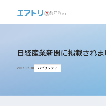
東証プライム
証券コード:6191
事業案内 トップ
企業情報 トップ
IR トップ
サステナビリティ ト
日経産業新聞に掲載されま
ップ
2017.05.30
パブリシティ