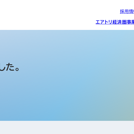
採用情
エアトリ経済圏
事
エアトリグループの
IRニュース
スポーツ・
グローバルIT総
経営情報
エアトリ旅行事業
企業理念
CSR活動
約束/行動指針
スポンサーシップ
ス事業
した。
IRライブラリー
コーポレートガ
メディア事業
航空会社との取り組み
投資事業(エアトリ
事業変遷と沿革
ディスクロージ
IRカレンダー
マッチングプラ
創業者・役員
シー
会社概要・
アクセス
ーム事業・
プロフィール
クラウド事業
デジタルマーケ