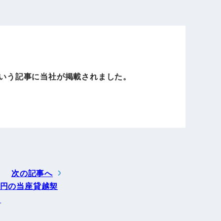
電子公告
店事業
レンタカー事業
という記事に当社が掲載されました。
DX開発
美容FC事業
・
人材ソリューション事業
次の記事へ
億円の当座貸越契
ポート事
外貨自動両替機事業
…