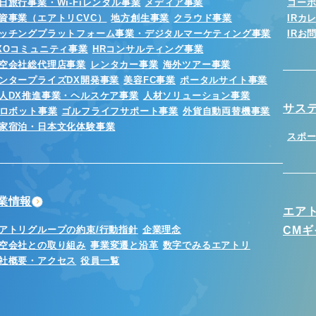
日旅行事業・Wi-Fiレンタル事業
メディア事業
コー
資事業（エアトリCVC）
地方創生事業
クラウド事業
IRカ
ッチングプラットフォーム事業・デジタルマーケティング事業
IRお
XOコミュニティ事業
HRコンサルティング事業
空会社総代理店事業
レンタカー事業
海外ツアー事業
ンタープライズDX開発事業
美容FC事業
ポータルサイト事業
人DX推進事業・ヘルスケア事業
人材ソリューション事業
サス
Iロボット事業
ゴルフライフサポート事業
外貨自動両替機事業
家宿泊・日本文化体験事業
スポ
業情報
エア
アトリグループの約束/行動指針
企業理念
CM
空会社との取り組み
事業変遷と沿革
数字でみるエアトリ
社概要・アクセス
役員一覧