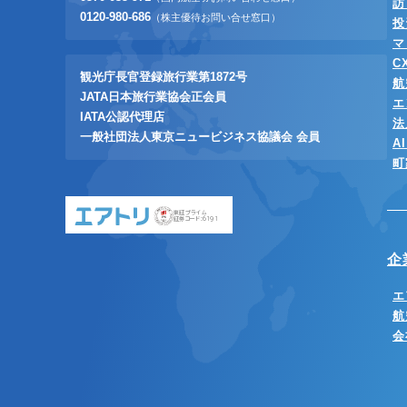
訪
0120-980-686
（株主優待お問い合せ窓口）
投
マ
C
観光庁長官登録旅行業第1872号
航
JATA日本旅行業協会正会員
エ
IATA公認代理店
法
一般社団法人東京ニュービジネス協議会 会員
A
町
東証プライム
証券コード:6191
企
エ
航
会