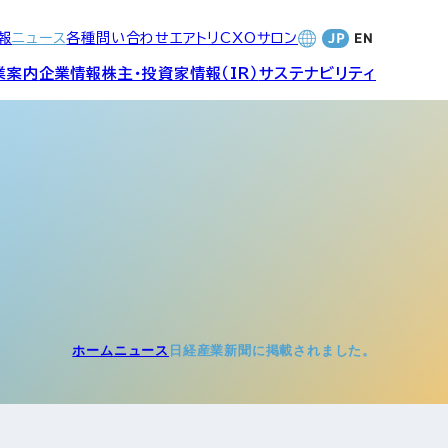
報
ニュース
各種問い合わせ
エアトリCXOサロン
業案内
企業情報
株主・投資家情報（IR）
サステナビリティ
合サービ
訪日旅行事業・
財務・業績
社長メッセージ
SDGsへの取り組み
Wi-Fiレンタル事業
バナンス
個人投資家の皆さまへ
CVC)
地方創生事業
数字でみる
エアトリ
ャーポリ
ホーム
ニュース
日経産業新聞に掲載されました。
よくあるご質問
ットフォ
エアトリグループ・役員
プロフィール
CXOコミュニティ事業
ティング