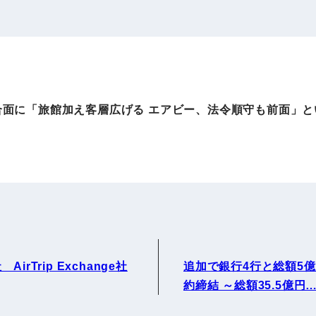
IRお問い合わせ
免責事項
事業
社外アドバイザー
旅行業者取扱額
プロフィール
（観光庁公表）
HRコンサルティング事業
航空会社総代理
総合面に「旅館加え客層広げる エアビー、法令順守も前面」
エンタープライズ
海外ツアー事業
事業
法人DX推進事業
ポータルサイト事業
ヘルスケア事業
irTrip Exchange社
追加で銀行4行と総額5
ゴルフライフサ
AIロボット事業
約締結 ～総額35.5億円
業