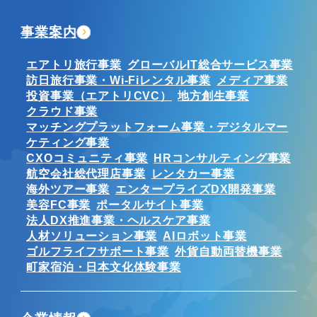
事業案内
エアトリ旅行事業
グローバルIT総合サービス事業
訪日旅行事業・Wi-Fiレンタル事業
メディア事業
投資事業（エアトリCVC）
地方創生事業
クラウド事業
マッチングプラットフォーム事業・デジタルマー
ケティング事業
CXOコミュニティ事業
HRコンサルティング事業
航空会社総代理店事業
レンタカー事業
海外ツアー事業
エンタープライズDX開発事業
美容FC事業
ポータルサイト事業
法人DX推進事業・ヘルスケア事業
人材ソリューション事業
AIロボット事業
ゴルフライフサポート事業
外貨自動両替機事業
町家宿泊・日本文化体験事業