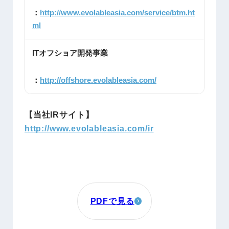
：
http://www.evolableasia.com/service/btm.ht
ml
ITオフショア開発事業
：
http://offshore.evolableasia.com/
【当社IRサイト】
http://www.evolableasia.com/ir
PDFで見る