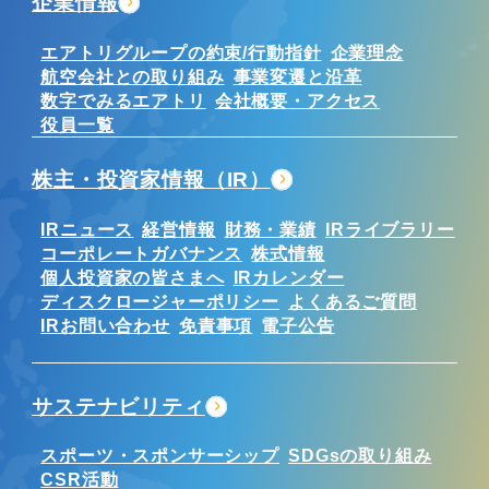
企業情報
エアトリグループの約束/行動指針
企業理念
航空会社との取り組み
事業変遷と沿革
数字でみるエアトリ
会社概要・アクセス
役員一覧
株主・投資家情報（IR）
IRニュース
経営情報
財務・業績
IRライブラリー
コーポレートガバナンス
株式情報
個人投資家の皆さまへ
IRカレンダー
ディスクロージャーポリシー
よくあるご質問
IRお問い合わせ
免責事項
電子公告
サステナビリティ
スポーツ・スポンサーシップ
SDGsの取り組み
CSR活動