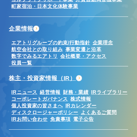
町家宿泊・日本文化体験事業
企業情報
エアトリグループの約束/行動指針
企業理念
航空会社との取り組み
事業変遷と沿革
数字でみるエアトリ
会社概要・アクセス
役員一覧
株主・投資家情報（IR）
IRニュース
経営情報
財務・業績
IRライブラリー
コーポレートガバナンス
株式情報
個人投資家の皆さまへ
IRカレンダー
ディスクロージャーポリシー
よくあるご質問
IRお問い合わせ
免責事項
電子公告