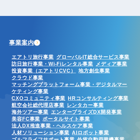
事業案内
エアトリ旅行事業
グローバルIT総合サービス事業
訪日旅行事業・Wi-Fiレンタル事業
メディア事業
投資事業（エアトリCVC）
地方創生事業
クラウド事業
マッチングプラットフォーム事業・デジタルマー
ケティング事業
CXOコミュニティ事業
HRコンサルティング事業
航空会社総代理店事業
レンタカー事業
海外ツアー事業
エンタープライズDX開発事業
美容FC事業
ポータルサイト事業
法人DX推進事業・ヘルスケア事業
人材ソリューション事業
AIロボット事業
ゴルフライフサポート事業
外貨自動両替機事業