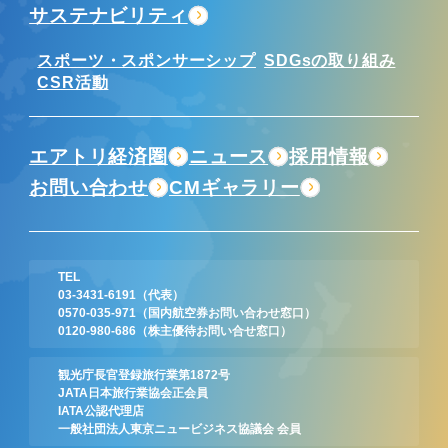
サステナビリティ
スポーツ・スポンサーシップ
SDGsの取り組み
CSR活動
エアトリ経済圏
ニュース
採用情報
お問い合わせ
CMギャラリー
TEL
03-3431-6191
（代表）
0570-035-971
（国内航空券お問い合わせ窓口）
0120-980-686
（株主優待お問い合せ窓口）
観光庁長官登録旅行業第1872号
JATA日本旅行業協会正会員
IATA公認代理店
一般社団法人東京ニュービジネス協議会 会員