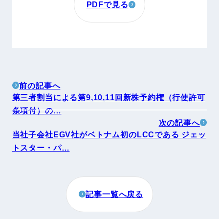
PDFで見る
前の記事へ
第三者割当による第9,10,11回新株予約権（行使許可
条項付）の…
次の記事へ
当社子会社EGV社がベトナム初のLCCである ジェッ
トスター・パ…
記事一覧へ戻る