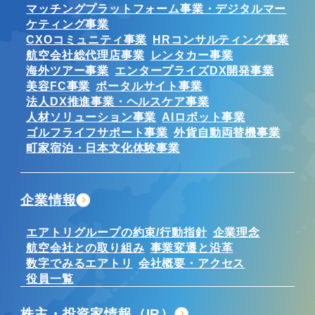
マッチングプラットフォーム事業・デジタルマー
ケティング事業
CXOコミュニティ事業
HRコンサルティング事業
航空会社総代理店事業
レンタカー事業
海外ツアー事業
エンタープライズDX開発事業
美容FC事業
ポータルサイト事業
法人DX推進事業・ヘルスケア事業
人材ソリューション事業
AIロボット事業
ゴルフライフサポート事業
外貨自動両替機事業
町家宿泊・日本文化体験事業
企業情報
エアトリグループの約束/行動指針
企業理念
航空会社との取り組み
事業変遷と沿革
数字でみるエアトリ
会社概要・アクセス
役員一覧
株主・投資家情報（IR）