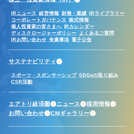
IRニュース
経営情報
財務・業績
IRライブラリー
コーポレートガバナンス
株式情報
個人投資家の皆さまへ
IRカレンダー
ディスクロージャーポリシー
よくあるご質問
IRお問い合わせ
免責事項
電子公告
サステナビリティ
スポーツ・スポンサーシップ
SDGsの取り組み
CSR活動
エアトリ経済圏
ニュース
採用情報
お問い合わせ
CMギャラリー