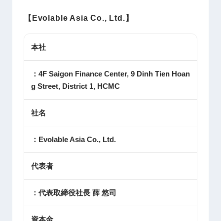
【
Evolable Asia Co., Ltd.
】
本社
：4F Saigon Finance Center, 9 Dinh Tien Hoan
g Street, District 1, HCMC
社名
：Evolable Asia Co., Ltd.
代表者
：代表取締役社長 薛 悠司
資本金