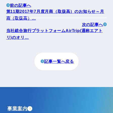
前の記事へ
第11期2017年7月度月商（取扱高）のお知らせ～月
商（取扱高）…
次の記事へ
当社総合旅行プラットフォームAirTrip(通称エアト
リ)のオリ…
記事一覧へ戻る
事業案内