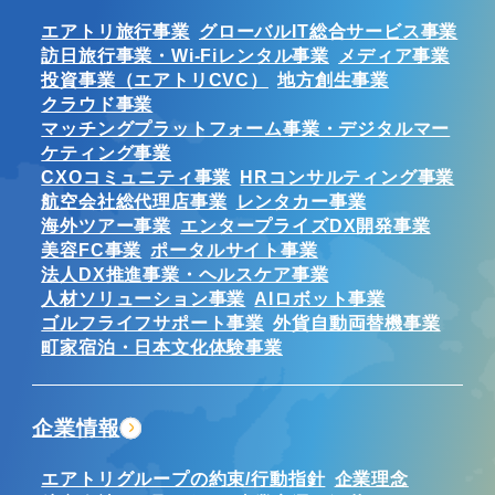
エアトリ旅行事業
グローバルIT総合サービス事業
訪日旅行事業・Wi-Fiレンタル事業
メディア事業
投資事業（エアトリCVC）
地方創生事業
クラウド事業
マッチングプラットフォーム事業・デジタルマー
ケティング事業
CXOコミュニティ事業
HRコンサルティング事業
航空会社総代理店事業
レンタカー事業
海外ツアー事業
エンタープライズDX開発事業
美容FC事業
ポータルサイト事業
法人DX推進事業・ヘルスケア事業
人材ソリューション事業
AIロボット事業
ゴルフライフサポート事業
外貨自動両替機事業
町家宿泊・日本文化体験事業
企業情報
エアトリグループの約束/行動指針
企業理念