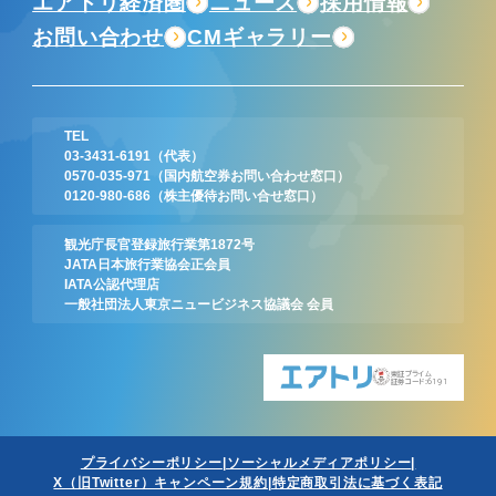
エアトリ経済圏
ニュース
採用情報
お問い合わせ
CMギャラリー
TEL
03-3431-6191
（代表）
0570-035-971
（国内航空券お問い合わせ窓口）
0120-980-686
（株主優待お問い合せ窓口）
観光庁長官登録旅行業第1872号
JATA日本旅行業協会正会員
IATA公認代理店
一般社団法人東京ニュービジネス協議会 会員
東証プライム
証券コード:6191
プライバシーポリシー
ソーシャルメディアポリシー
X（旧Twitter）キャンペーン規約
特定商取引法に基づく表記