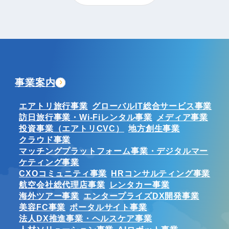
事業案内
エアトリ旅行事業
グローバルIT総合サービス事業
訪日旅行事業・Wi-Fiレンタル事業
メディア事業
投資事業（エアトリCVC）
地方創生事業
クラウド事業
マッチングプラットフォーム事業・デジタルマー
ケティング事業
CXOコミュニティ事業
HRコンサルティング事業
航空会社総代理店事業
レンタカー事業
海外ツアー事業
エンタープライズDX開発事業
美容FC事業
ポータルサイト事業
法人DX推進事業・ヘルスケア事業