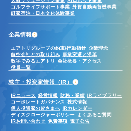
人材ソリューション事業
AIロボット事業
ゴルフライフサポート事業
外貨自動両替機事業
町家宿泊・日本文化体験事業
企業情報
エアトリグループの約束/行動指針
企業理念
航空会社との取り組み
事業変遷と沿革
数字でみるエアトリ
会社概要・アクセス
役員一覧
株主・投資家情報（IR）
IRニュース
経営情報
財務・業績
IRライブラリー
コーポレートガバナンス
株式情報
個人投資家の皆さまへ
IRカレンダー
ディスクロージャーポリシー
よくあるご質問
IRお問い合わせ
免責事項
電子公告