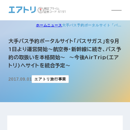
東証プライム
証券コード:6191
ホーム
ニュース
大手バス予約ポータルサイト「バ…
大手バス予約ポータルサイト「バスサガス」を9月
1日より運営開始～航空券・新幹線に続き、バス予
約の取扱いを本格開始～ ～今後AirTrip(エア
トリ)へサイトを統合予定～
2017.09.01
エアトリ旅行事業