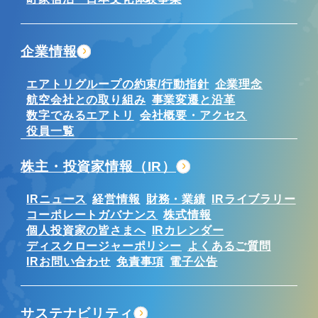
企業情報
エアトリグループの約束/行動指針
企業理念
航空会社との取り組み
事業変遷と沿革
数字でみるエアトリ
会社概要・アクセス
役員一覧
株主・投資家情報（IR）
IRニュース
経営情報
財務・業績
IRライブラリー
コーポレートガバナンス
株式情報
個人投資家の皆さまへ
IRカレンダー
ディスクロージャーポリシー
よくあるご質問
IRお問い合わせ
免責事項
電子公告
サステナビリティ