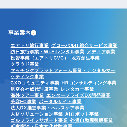
事業案内
エアトリ旅行事業
グローバルIT総合サービス事業
訪日旅行事業・Wi-Fiレンタル事業
メディア事業
投資事業（エアトリCVC）
地方創生事業
クラウド事業
マッチングプラットフォーム事業・デジタルマー
ケティング事業
CXOコミュニティ事業
HRコンサルティング事業
航空会社総代理店事業
レンタカー事業
海外ツアー事業
エンタープライズDX開発事業
美容FC事業
ポータルサイト事業
法人DX推進事業・ヘルスケア事業
人材ソリューション事業
AIロボット事業
ゴルフライフサポート事業
外貨自動両替機事業
町家宿泊・日本文化体験事業