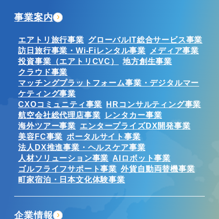
事業案内
エアトリ旅行事業
グローバルIT総合サービス事業
訪日旅行事業・Wi-Fiレンタル事業
メディア事業
投資事業（エアトリCVC）
地方創生事業
クラウド事業
マッチングプラットフォーム事業・デジタルマー
ケティング事業
CXOコミュニティ事業
HRコンサルティング事業
航空会社総代理店事業
レンタカー事業
海外ツアー事業
エンタープライズDX開発事業
美容FC事業
ポータルサイト事業
法人DX推進事業・ヘルスケア事業
人材ソリューション事業
AIロボット事業
ゴルフライフサポート事業
外貨自動両替機事業
町家宿泊・日本文化体験事業
企業情報