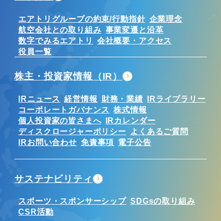
エアトリグループの約束/行動指針
企業理念
航空会社との取り組み
事業変遷と沿革
数字でみるエアトリ
会社概要・アクセス
役員一覧
株主・投資家情報（IR）
IRニュース
経営情報
財務・業績
IRライブラリー
コーポレートガバナンス
株式情報
個人投資家の皆さまへ
IRカレンダー
ディスクロージャーポリシー
よくあるご質問
IRお問い合わせ
免責事項
電子公告
サステナビリティ
スポーツ・スポンサーシップ
SDGsの取り組み
CSR活動