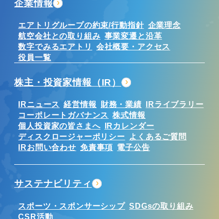
企業情報
エアトリグループの約束/行動指針
企業理念
航空会社との取り組み
事業変遷と沿革
数字でみるエアトリ
会社概要・アクセス
役員一覧
株主・投資家情報（IR）
IRニュース
経営情報
財務・業績
IRライブラリー
コーポレートガバナンス
株式情報
個人投資家の皆さまへ
IRカレンダー
ディスクロージャーポリシー
よくあるご質問
IRお問い合わせ
免責事項
電子公告
サステナビリティ
スポーツ・スポンサーシップ
SDGsの取り組み
CSR活動