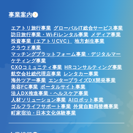
事業案内
エアトリ旅行事業
グローバルIT総合サービス事業
訪日旅行事業・Wi-Fiレンタル事業
メディア事業
投資事業（エアトリCVC）
地方創生事業
クラウド事業
マッチングプラットフォーム事業・デジタルマー
ケティング事業
CXOコミュニティ事業
HRコンサルティング事業
航空会社総代理店事業
レンタカー事業
海外ツアー事業
エンタープライズDX開発事業
美容FC事業
ポータルサイト事業
法人DX推進事業・ヘルスケア事業
人材ソリューション事業
AIロボット事業
ゴルフライフサポート事業
外貨自動両替機事業
町家宿泊・日本文化体験事業