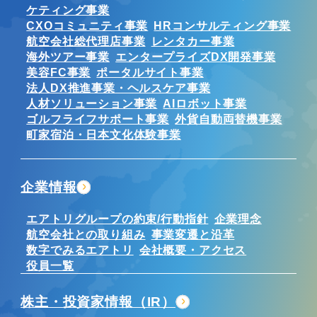
ケティング事業
CXOコミュニティ事業
HRコンサルティング事業
航空会社総代理店事業
レンタカー事業
海外ツアー事業
エンタープライズDX開発事業
美容FC事業
ポータルサイト事業
法人DX推進事業・ヘルスケア事業
人材ソリューション事業
AIロボット事業
ゴルフライフサポート事業
外貨自動両替機事業
町家宿泊・日本文化体験事業
企業情報
エアトリグループの約束/行動指針
企業理念
航空会社との取り組み
事業変遷と沿革
数字でみるエアトリ
会社概要・アクセス
役員一覧
株主・投資家情報（IR）