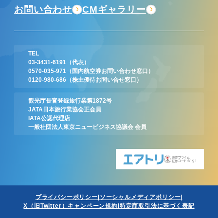
お問い合わせ
CMギャラリー
TEL
03-3431-6191
（代表）
0570-035-971
（国内航空券お問い合わせ窓口）
0120-980-686
（株主優待お問い合せ窓口）
観光庁長官登録旅行業第1872号
JATA日本旅行業協会正会員
IATA公認代理店
一般社団法人東京ニュービジネス協議会 会員
東証プライム
証券コード:6191
プライバシーポリシー
ソーシャルメディアポリシー
X（旧Twitter）キャンペーン規約
特定商取引法に基づく表記