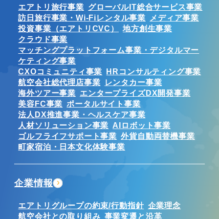
エアトリ旅行事業
グローバルIT総合サービス事業
訪日旅行事業・Wi-Fiレンタル事業
メディア事業
投資事業（エアトリCVC）
地方創生事業
クラウド事業
マッチングプラットフォーム事業・デジタルマー
ケティング事業
CXOコミュニティ事業
HRコンサルティング事業
航空会社総代理店事業
レンタカー事業
海外ツアー事業
エンタープライズDX開発事業
美容FC事業
ポータルサイト事業
法人DX推進事業・ヘルスケア事業
人材ソリューション事業
AIロボット事業
ゴルフライフサポート事業
外貨自動両替機事業
町家宿泊・日本文化体験事業
企業情報
エアトリグループの約束/行動指針
企業理念
航空会社との取り組み
事業変遷と沿革