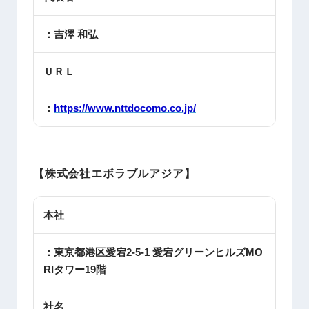
：吉澤 和弘
ＵＲＬ
：
https://www.nttdocomo.co.jp/
【株式会社エボラブルアジア】
本社
：東京都港区愛宕2-5-1 愛宕グリーンヒルズMO
RIタワー19階
社名