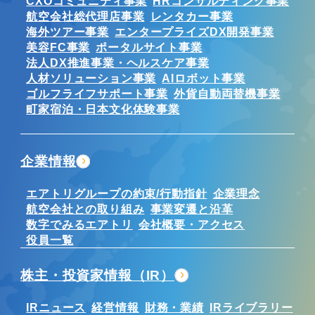
CXOコミュニティ事業
HRコンサルティング事業
航空会社総代理店事業
レンタカー事業
海外ツアー事業
エンタープライズDX開発事業
美容FC事業
ポータルサイト事業
法人DX推進事業・ヘルスケア事業
人材ソリューション事業
AIロボット事業
ゴルフライフサポート事業
外貨自動両替機事業
町家宿泊・日本文化体験事業
企業情報
エアトリグループの約束/行動指針
企業理念
航空会社との取り組み
事業変遷と沿革
数字でみるエアトリ
会社概要・アクセス
役員一覧
株主・投資家情報（IR）
IRニュース
経営情報
財務・業績
IRライブラリー