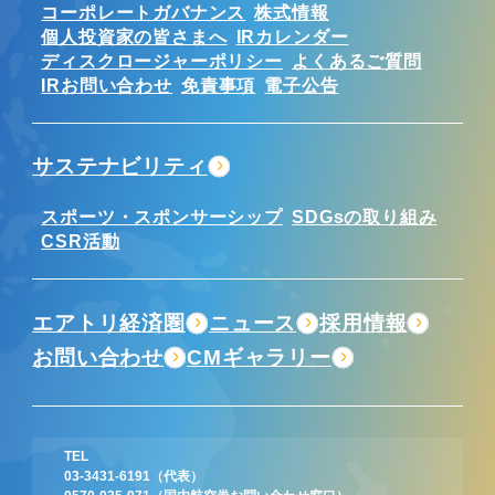
コーポレートガバナンス
株式情報
個人投資家の皆さまへ
IRカレンダー
ディスクロージャーポリシー
よくあるご質問
IRお問い合わせ
免責事項
電子公告
サステナビリティ
スポーツ・スポンサーシップ
SDGsの取り組み
CSR活動
エアトリ経済圏
ニュース
採用情報
お問い合わせ
CMギャラリー
TEL
03-3431-6191
（代表）