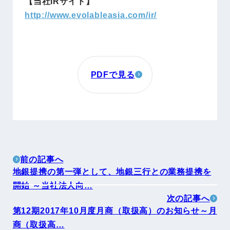
【当社IRサイト】
http://www.evolableasia.com/ir/
PDFで見る
前の記事へ
地銀提携の第一弾として、地銀三行との業務提携を
開始 ～当社法人向…
次の記事へ
第12期2017年10月度月商（取扱高）のお知らせ～月
商（取扱高…