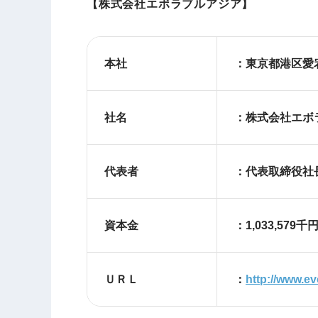
【株式会社エボラブルアジア】
本社
：東京都港区愛宕
社名
：株式会社エボ
代表者
：代表取締役社長
資本金
：1,033,579
ＵＲＬ
：
http://www.ev