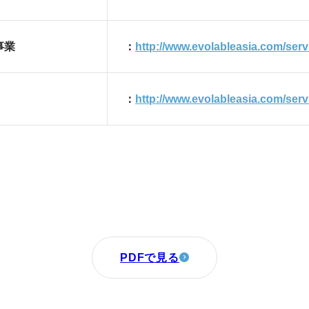
事業
：
http://www.evolableasia.com/servi
：
http://www.evolableasia.com/serv
PDFで見る