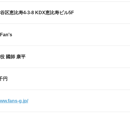
区恵比寿4-3-8 KDX恵比寿ビル5F
an's
役 國師 康平
0千円
www.fans-g.jp/