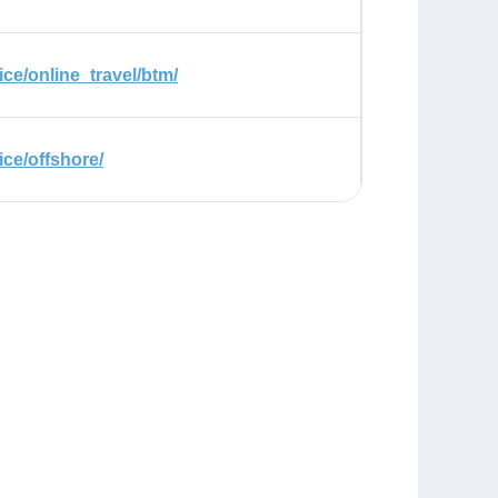
ce/online_travel/btm/
ice/offshore/