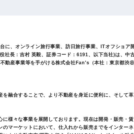
IRお問い合わせ
免責事項
事業
社外アドバイザー
旅行業者取扱額
プロフィール
（観光庁公表）
HRコンサルティング事業
航空会社総代理
アを舞台に、オンライン旅行事業、訪日旅行事業、ITオフショ
エンタープライズ
海外ツアー事業
役社長：吉村 英毅、証券コード：6191、以下当社)は、
事業
×不動産事業等を手がける株式会社Fan's（本社：東京都渋谷
法人DX推進事業
ポータルサイト事業
ヘルスケア事業
Tと不動産を融合することで、より不動産を身近に便利に、そし
ゴルフライフサ
AIロボット事業
心に様々な事業を展開しております。現在は開発・販売・賃
業
ンのマーケットにおいて、仕入れから販売までをインターネ