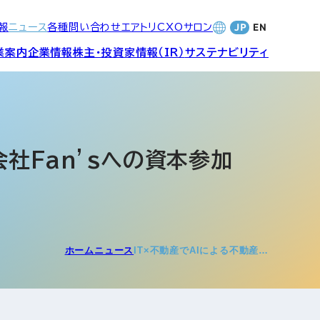
報
ニュース
各種問い合わせ
エアトリCXOサロン
業案内
企業情報
株主・投資家情報（IR）
サステナビリティ
合サービ
訪日旅行事業・
財務・業績
社長メッセージ
SDGsへの取り組み
Wi-Fiレンタル事業
社Fan’sへの資本参加
バナンス
個人投資家の皆さまへ
CVC)
地方創生事業
数字でみる
エアトリ
ャーポリ
ホーム
ニュース
IT×不動産でAIによる不動産…
よくあるご質問
ットフォ
エアトリグループ・役員
プロフィール
CXOコミュニティ事業
ティング