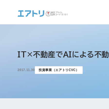
東証プライム
証券コード:6191
事業案内 トップ
企業情報 トップ
IR トップ
サステナビリティ ト
IT×不動産でAIによる不
ップ
2017.11.30
投資事業（エアトリCVC）