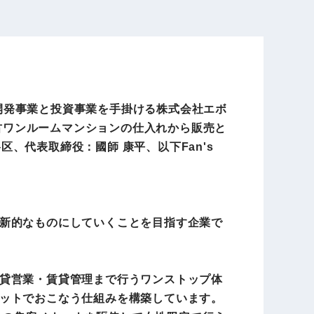
電子公告
店事業
レンタカー事業
ア開発事業と投資事業を手掛ける株式会社エボ
DX開発
美容FC事業
中古ワンルームマンションの仕入れから販売と
区、代表取締役：國師 康平、以下Fan's
・
人材ソリューション事業
て革新的なものにしていくことを目指す企業で
ポート事
外貨自動両替機事業
貸営業・賃貸管理まで行うワンストップ体
ットでおこなう仕組みを構築しています。