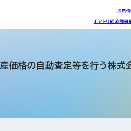
採用情
エアトリ経済圏
事
エアトリグループの
IRニュース
スポーツ・
グローバルIT総
経営情報
エアトリ旅行事業
企業理念
CSR活動
約束/行動指針
スポンサーシップ
ス事業
動産価格の自動査定等を行う株式会
IRライブラリー
コーポレートガ
メディア事業
航空会社との取り組み
投資事業(エアトリ
事業変遷と沿革
ディスクロージ
IRカレンダー
マッチングプラ
創業者・役員
シー
会社概要・
アクセス
ーム事業・
プロフィール
クラウド事業
デジタルマーケ