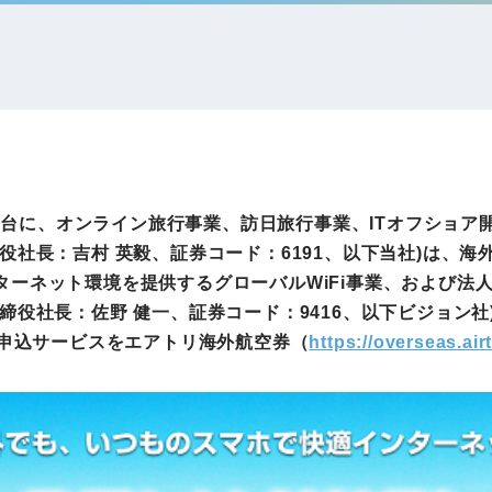
IRお問い合わせ
免責事項
事業
社外アドバイザー
旅行業者取扱額
プロフィール
（観光庁公表）
HRコンサルティング事業
航空会社総代理
エンタープライズ
海外ツアー事業
事業
アを舞台に、オンライン旅行事業、訪日旅行事業、ITオフショ
役社長：吉村 英毅、証券コード：6191、以下当社)は、
ターネット環境を提供するグローバルWiFi事業、および法
法人DX推進事業
役社長：佐野 健一、証券コード：9416、以下ビジョン社)
ポータルサイト事業
ヘルスケア事業
の申込サービスをエアトリ海外航空券（
https://overseas.airt
ゴルフライフサ
AIロボット事業
業