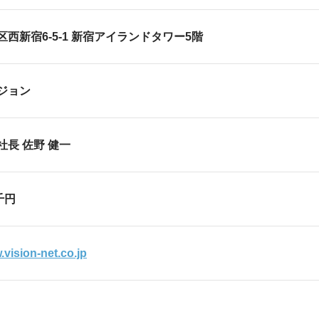
西新宿6-5-1 新宿アイランドタワー5階
ジョン
長 佐野 健一
 千円
.vision-net.co.jp