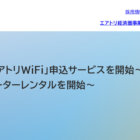
採用情
エアトリ経済圏
事
エアトリグループの
IRニュース
スポーツ・
グローバルIT総
経営情報
エアトリ旅行事業
企業理念
CSR活動
約束/行動指針
スポンサーシップ
ス事業
アトリWiFi」申込サービスを開
ルーターレンタルを開始～
IRライブラリー
コーポレートガ
メディア事業
航空会社との取り組み
投資事業(エアトリ
事業変遷と沿革
ディスクロージ
IRカレンダー
マッチングプラ
創業者・役員
シー
会社概要・
アクセス
ーム事業・
プロフィール
クラウド事業
デジタルマーケ