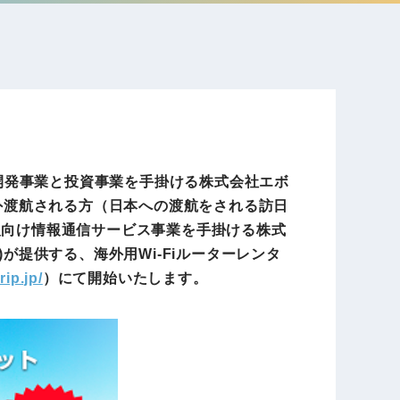
電子公告
店事業
レンタカー事業
DX開発
美容FC事業
ア開発事業と投資事業を手掛ける株式会社エボ
海外渡航される方（日本への渡航をされる訪日
人向け情報通信サービス事業を手掛ける株式
・
が提供する、海外用Wi-Fiルーターレンタ
人材ソリューション事業
rip.jp/
）にて開始いたします。
ポート事
外貨自動両替機事業