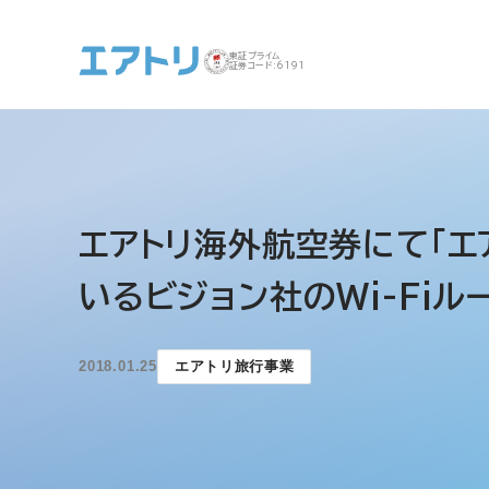
東証プライム
証券コード:6191
事業案内 トップ
企業情報 トップ
IR トップ
サステナビリティ ト
エアトリ海外航空券にて「エ
ップ
いるビジョン社のWi-Fi
2018.01.25
エアトリ旅行事業