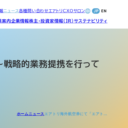
報
ニュース
各種問い合わせ
エアトリCXOサロン
業案内
企業情報
株主・投資家情報（IR）
サステナビリティ
合サービ
訪日旅行事業・
財務・業績
社長メッセージ
SDGsへの取り組み
Wi-Fiレンタル事業
始～戦略的業務提携を行って
バナンス
個人投資家の皆さまへ
CVC)
地方創生事業
数字でみる
エアトリ
ャーポリ
よくあるご質問
ットフォ
エアトリグループ・役員
ホーム
ニュース
エアトリ海外航空券にて「エアト…
プロフィール
CXOコミュニティ事業
ティング