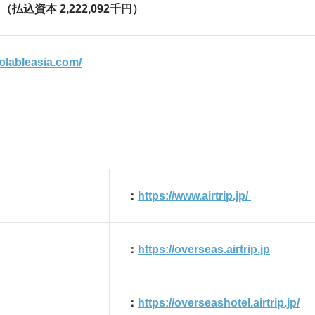
千円（払込資本 2,222,092千円）
olableasia.com/
：
https://www.airtrip.jp/
：
https://overseas.airtrip.jp
：
https://overseashotel.airtrip.jp/