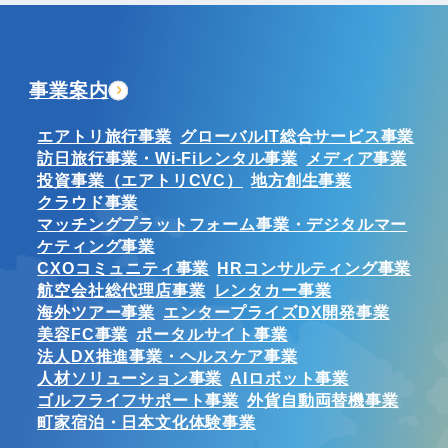
事業案内
エアトリ旅行事業
グローバルIT総合サービス事業
訪日旅行事業・Wi-Fiレンタル事業
メディア事業
投資事業（エアトリCVC）
地方創生事業
クラウド事業
マッチングプラットフォーム事業・デジタルマー
ケティング事業
CXOコミュニティ事業
HRコンサルティング事業
航空会社総代理店事業
レンタカー事業
海外ツアー事業
エンタープライズDX開発事業
美容FC事業
ポータルサイト事業
法人DX推進事業・ヘルスケア事業
人材ソリューション事業
AIロボット事業
ゴルフライフサポート事業
外貨自動両替機事業
町家宿泊・日本文化体験事業