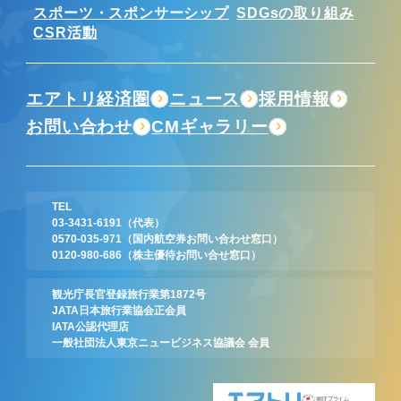
スポーツ・スポンサーシップ
SDGsの取り組み
CSR活動
エアトリ経済圏
ニュース
採用情報
お問い合わせ
CMギャラリー
TEL
03-3431-6191
（代表）
0570-035-971
（国内航空券お問い合わせ窓口）
0120-980-686
（株主優待お問い合せ窓口）
観光庁長官登録旅行業第1872号
JATA日本旅行業協会正会員
IATA公認代理店
一般社団法人東京ニュービジネス協議会 会員
東証プライム