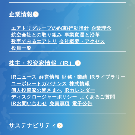
企業情報
エアトリグループの約束/行動指針
企業理念
航空会社との取り組み
事業変遷と沿革
数字でみるエアトリ
会社概要・アクセス
役員一覧
株主・投資家情報（IR）
IRニュース
経営情報
財務・業績
IRライブラリー
コーポレートガバナンス
株式情報
個人投資家の皆さまへ
IRカレンダー
ディスクロージャーポリシー
よくあるご質問
IRお問い合わせ
免責事項
電子公告
サステナビリティ