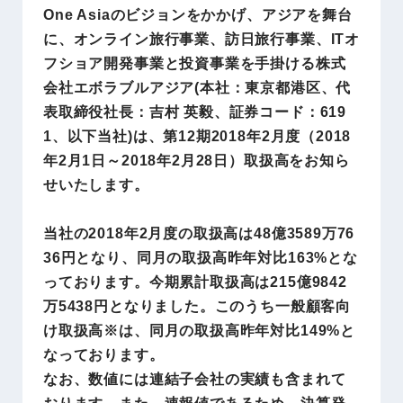
One Asiaのビジョンをかかげ、アジアを舞台
に、オンライン旅行事業、訪日旅行事業、ITオ
フショア開発事業と投資事業を手掛ける株式
会社エボラブルアジア(本社：東京都港区、代
表取締役社長：吉村 英毅、証券コード：619
1、以下当社)は、第12期2018年2月度（2018
年2月1日～2018年2月28日）取扱高をお知ら
せいたします。
当社の2018年2月度の取扱高は48億3589万76
36円となり、同月の取扱高昨年対比163%とな
っております。今期累計取扱高は215億9842
万5438円となりました。このうち一般顧客向
け取扱高※は、同月の取扱高昨年対比149%と
なっております。
なお、数値には連結子会社の実績も含まれて
おります。また、速報値であるため、決算発