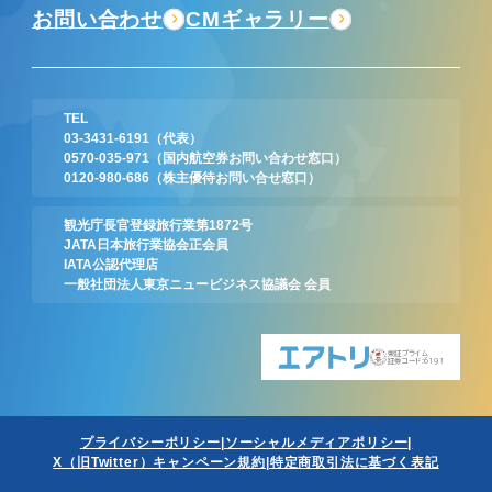
お問い合わせ
CMギャラリー
TEL
03-3431-6191
（代表）
0570-035-971
（国内航空券お問い合わせ窓口）
0120-980-686
（株主優待お問い合せ窓口）
観光庁長官登録旅行業第1872号
JATA日本旅行業協会正会員
IATA公認代理店
一般社団法人東京ニュービジネス協議会 会員
東証プライム
証券コード:6191
プライバシーポリシー
ソーシャルメディアポリシー
X（旧Twitter）キャンペーン規約
特定商取引法に基づく表記