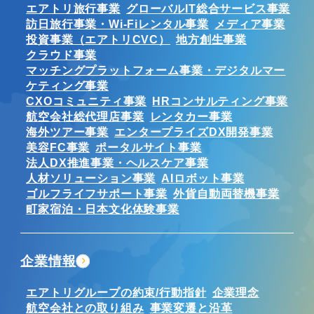
エアトリ旅行事業
グローバルIT総合サービス事業
訪日旅行事業・Wi-Fiレンタル事業
メディア事業
投資事業（エアトリCVC）
地方創生事業
クラウド事業
マッチングプラットフォーム事業・デジタルマー
ケティング事業
CXOコミュニティ事業
HRコンサルティング事業
航空会社総代理店事業
レンタカー事業
海外ツアー事業
エンタープライズDX開発事業
美容FC事業
ポータルサイト事業
法人DX推進事業・ヘルスケア事業
人材ソリューション事業
AIロボット事業
ゴルフライフサポート事業
外貨自動両替機事業
町家宿泊・日本文化体験事業
企業情報
エアトリグループの約束/行動指針
企業理念
航空会社との取り組み
事業変遷と沿革