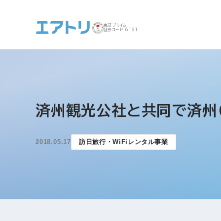
東証プライム
証券コード:6191
事業案内 トップ
企業情報 トップ
IR トップ
サステナビリティ ト
済州観光公社と共同で済州
ップ
2018.05.17
訪日旅行・WiFiレンタル事業