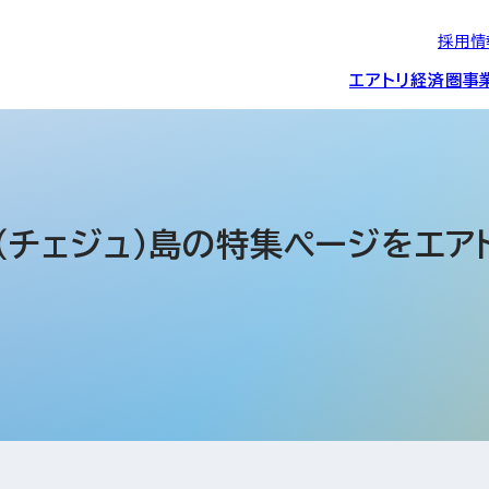
採用情
エアトリ経済圏
事
エアトリグループの
IRニュース
スポーツ・
グローバルIT総
経営情報
エアトリ旅行事業
企業理念
CSR活動
約束/行動指針
スポンサーシップ
ス事業
（チェジュ）島の特集ページをエア
IRライブラリー
コーポレートガ
メディア事業
航空会社との取り組み
投資事業(エアトリ
事業変遷と沿革
ディスクロージ
IRカレンダー
マッチングプラ
創業者・役員
シー
会社概要・
アクセス
ーム事業・
プロフィール
クラウド事業
デジタルマーケ