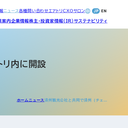
報
ニュース
各種問い合わせ
エアトリCXOサロン
業案内
企業情報
株主・投資家情報（IR）
サステナビリティ
合サービ
訪日旅行事業・
財務・業績
社長メッセージ
SDGsへの取り組み
Wi-Fiレンタル事業
トリ内に開設
バナンス
個人投資家の皆さまへ
CVC)
地方創生事業
数字でみる
エアトリ
ャーポリ
ホーム
ニュース
済州観光公社と共同で済州（チェ…
よくあるご質問
ットフォ
エアトリグループ・役員
プロフィール
CXOコミュニティ事業
ティング