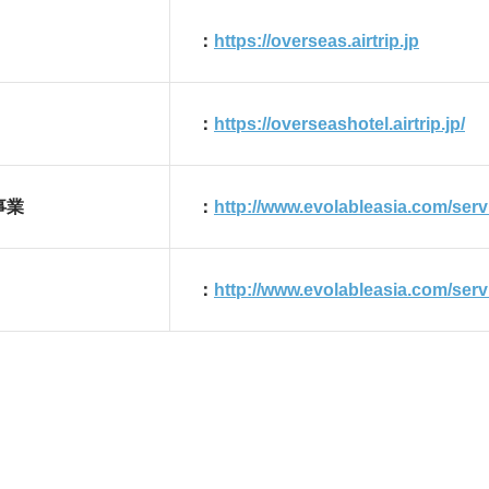
：
https://overseas.airtrip.jp
：
https://overseashotel.airtrip.jp/
事業
：
http://www.evolableasia.com/servi
：
http://www.evolableasia.com/serv