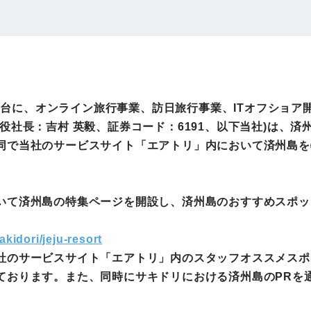
IRお問い合わせ
免責事項
事業
社外アドバイザー
旅行業者取扱額
プロフィール
（観光庁公表）
HRコンサルティング事業
航空会社総代理
アを舞台に、オンライン旅行事業、訪日旅行事業、ITオフショ
エンタープライズ
海外ツアー事業
役社長：吉村 英毅、証券コード：6191、以下当社)は、
事業
同で当社のサービスサイト「エアトリ」内において済州島を
法人DX推進事業
ポータルサイト事業
いて済州島の特集ページを開設し、済州島のおすすめスポッ
ヘルスケア事業
akidori/jeju-resort
社のサービスサイト「エアトリ」内のスタッフオススメスポ
ゴルフライフサ
AIロボット事業
ております。また、同時にサキドリにおける済州島のPRを
業