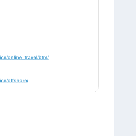
ce/online_travel/btm/
ice/offshore/