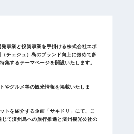
電子公告
店事業
レンタカー事業
ア開発事業と投資事業を手掛ける株式会社エボ
DX開発
美容FC事業
済州（チェジュ）島のブランド向上に努めて多
特集するテーマページを開設いたします。
・
人材ソリューション事業
トやグルメ等の観光情報を掲載いたしま
ットを紹介する企画「サキドリ」にて、こ
ポート事
外貨自動両替機事業
通じて済州島への旅行推進と済州観光公社の