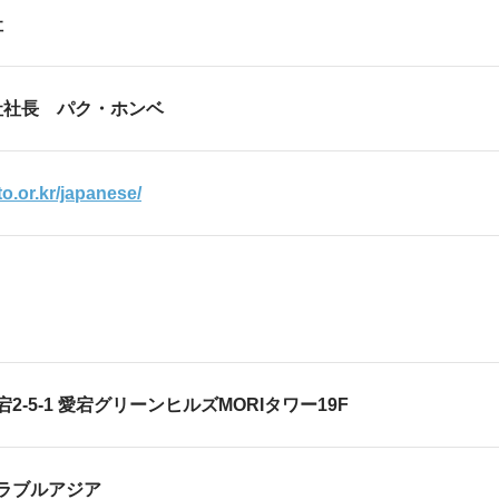
社
社社長 パク・ホンベ
to.or.kr/japanese/
2-5-1 愛宕グリーンヒルズMORIタワー19F
ラブルアジア