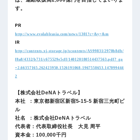
す。
PR
http://www.evolableasia.com/news/1301?c=&y=&m
IR
http://contents.xj-storage.jp/xcontents/AS99831/2970b8db/
f8a8/4332/b731/c675529e5cff/140120180514437563.pdf?_ga
=2.66357165.262423950.1526191068-1967558653.147099444
2
【株式会社DeNAトラベル】
本社 ：東京都新宿区新宿5-15-5 新宿三光町ビ
ル
社名 ：株式会社DeNAトラベル
代表者：代表取締役社長 大見 周平
資本金：100,000千円