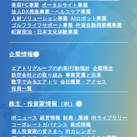
美容FC事業
ポータルサイト事業
法人DX推進事業・ヘルスケア事業
人材ソリューション事業
AIロボット事業
ゴルフライフサポート事業
外貨自動両替機事業
町家宿泊・日本文化体験事業
企業情報
エアトリグループの約束/行動指針
企業理念
航空会社との取り組み
事業変遷と沿革
数字でみるエアトリ
会社概要・アクセス
役員一覧
株主・投資家情報（IR）
IRニュース
経営情報
財務・業績
IRライブラリー
コーポレートガバナンス
株式情報
個人投資家の皆さまへ
IRカレンダー