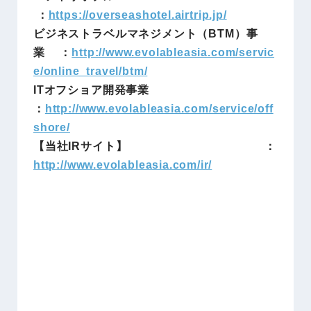
：
https://overseashotel.airtrip.jp/
ビジネストラベルマネジメント（BTM）事
業 ：
http://www.evolableasia.com/servic
e/online_travel/btm/
ITオフショア開発事業
：
http://www.evolableasia.com/service/off
shore/
【当社IRサイト】 ：
http://www.evolableasia.com/ir/