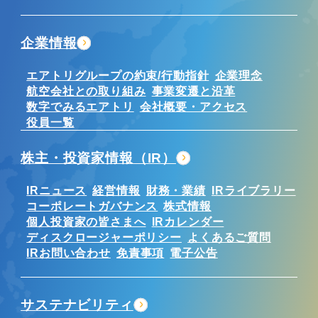
企業情報
エアトリグループの約束/行動指針
企業理念
航空会社との取り組み
事業変遷と沿革
数字でみるエアトリ
会社概要・アクセス
役員一覧
株主・投資家情報（IR）
IRニュース
経営情報
財務・業績
IRライブラリー
コーポレートガバナンス
株式情報
個人投資家の皆さまへ
IRカレンダー
ディスクロージャーポリシー
よくあるご質問
IRお問い合わせ
免責事項
電子公告
サステナビリティ