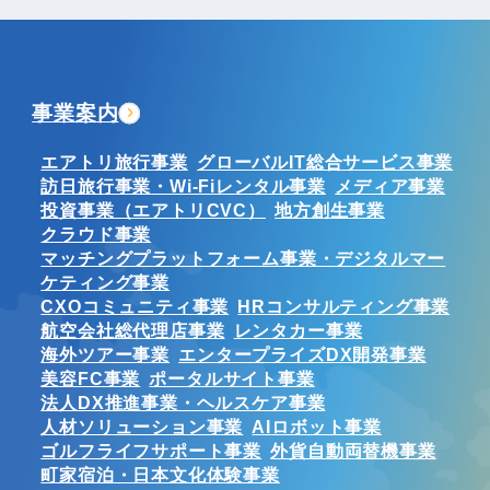
事業案内
エアトリ旅行事業
グローバルIT総合サービス事業
訪日旅行事業・Wi-Fiレンタル事業
メディア事業
投資事業（エアトリCVC）
地方創生事業
クラウド事業
マッチングプラットフォーム事業・デジタルマー
ケティング事業
CXOコミュニティ事業
HRコンサルティング事業
航空会社総代理店事業
レンタカー事業
海外ツアー事業
エンタープライズDX開発事業
美容FC事業
ポータルサイト事業
法人DX推進事業・ヘルスケア事業
人材ソリューション事業
AIロボット事業
ゴルフライフサポート事業
外貨自動両替機事業
町家宿泊・日本文化体験事業