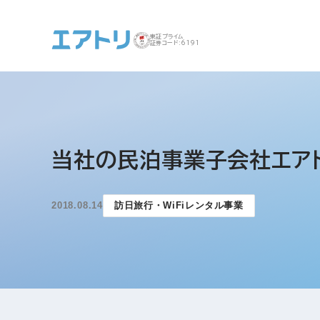
東証プライム
証券コード:6191
事業案内 トップ
企業情報 トップ
IR トップ
サステナビリティ ト
当社の民泊事業子会社エアト
ップ
2018.08.14
訪日旅行・WiFiレンタル事業