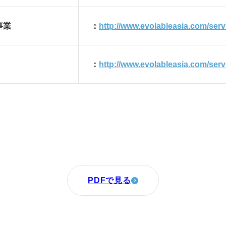
事業
：
http://www.evolableasia.com/servi
：
http://www.evolableasia.com/serv
PDFで見る