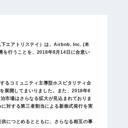
電子公告
店事業
レンタカー事業
ステイ）は、Airbnb, Inc. (本
DX開発
美容FC事業
を行うことを、2018年8月14日に合意い
・
人材ソリューション事業
リードするコミュニティ主導型ホスピタリティ企
を展開してまいりました。また、2018年6
民泊市場はさらなる拡大が見込まれておりま
nbに対する第三者割当による新株式発行を実
ポート事
外貨自動両替機事業
の提供につとめるとともに、さらなる相互の事