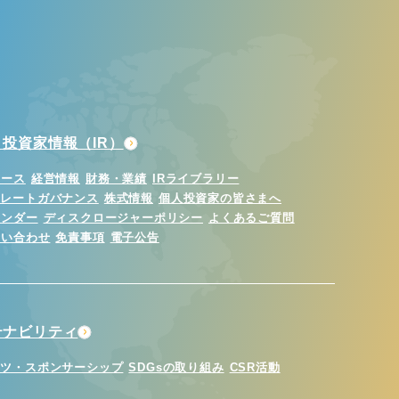
投資家情報（IR）
ュース
経営情報
財務・業績
IRライブラリー
ポレートガバナンス
株式情報
個人投資家の皆さまへ
レンダー
ディスクロージャーポリシー
よくあるご質問
問い合わせ
免責事項
電子公告
テナビリティ
ーツ・スポンサーシップ
SDGsの取り組み
CSR活動