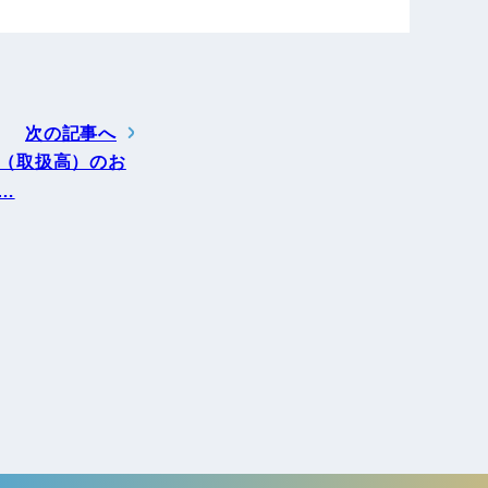
次の記事へ
月商（取扱高）のお
…