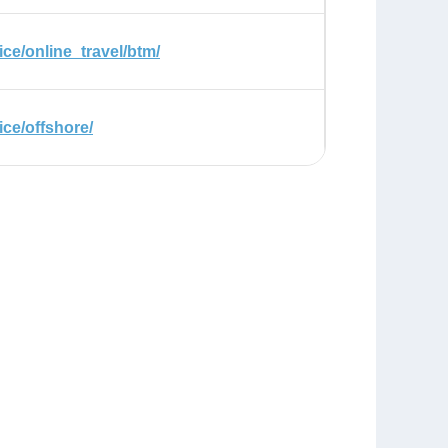
ce/online_travel/btm/
ice/offshore/