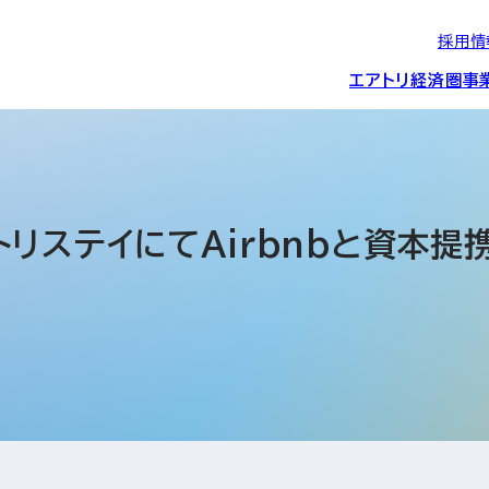
採用情
エアトリ経済圏
事
エアトリグループの
IRニュース
スポーツ・
グローバルIT総
経営情報
エアトリ旅行事業
企業理念
CSR活動
約束/行動指針
スポンサーシップ
ス事業
リステイにてAirbnbと資本提
IRライブラリー
コーポレートガ
メディア事業
航空会社との取り組み
投資事業(エアトリ
事業変遷と沿革
ディスクロージ
IRカレンダー
マッチングプラ
創業者・役員
シー
会社概要・
アクセス
ーム事業・
プロフィール
クラウド事業
デジタルマーケ