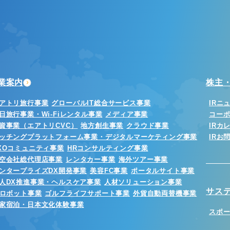
業案内
株主・
アトリ旅行事業
グローバルIT総合サービス事業
IRニ
日旅行事業・Wi-Fiレンタル事業
メディア事業
コー
資事業（エアトリCVC）
地方創生事業
クラウド事業
IRカ
ッチングプラットフォーム事業・デジタルマーケティング事業
IRお
XOコミュニティ事業
HRコンサルティング事業
空会社総代理店事業
レンタカー事業
海外ツアー事業
ンタープライズDX開発事業
美容FC事業
ポータルサイト事業
人DX推進事業・ヘルスケア事業
人材ソリューション事業
サス
Iロボット事業
ゴルフライフサポート事業
外貨自動両替機事業
家宿泊・日本文化体験事業
スポ