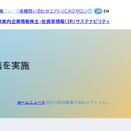
報
ニュース
各種問い合わせ
エアトリCXOサロン
業案内
企業情報
株主・投資家情報（IR）
サステナビリティ
合サービ
訪日旅行事業・
財務・業績
社長メッセージ
SDGsへの取り組み
Wi-Fiレンタル事業
携を実施
バナンス
個人投資家の皆さまへ
CVC)
地方創生事業
数字でみる
エアトリ
ャーポリ
ホーム
ニュース
当社の民泊事業子会社エアトリス…
よくあるご質問
ットフォ
エアトリグループ・役員
プロフィール
CXOコミュニティ事業
ティング