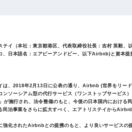
IRお問い合わせ
免責事項
事業
社外アドバイザー
旅行業者取扱額
プロフィール
（観光庁公表）
HRコンサルティング事業
航空会社総代理
イ（本社：東京都港区、代表取締役社長：吉村 英毅、以下エアトリ
エンタープライズ
海外ツアー事業
日本語名：エアビーアンドビー、以下Airbnb)と資本提携
事業
法人DX推進事業
ポータルサイト事業
、2018年2月13日に公表の通り、Airbnb (世界を
ヘルスケア事業
してコンソーシアム型の代行サービス（ワンストップサービス）
）」が施行され、法令整備のもと、今後の日本国内における
民泊事業をさらに拡大すべく、エアトリステイからAirb
ゴルフライフサ
AIロボット事業
業
強化されたAirbnbとの提携のもと、より良いサービス