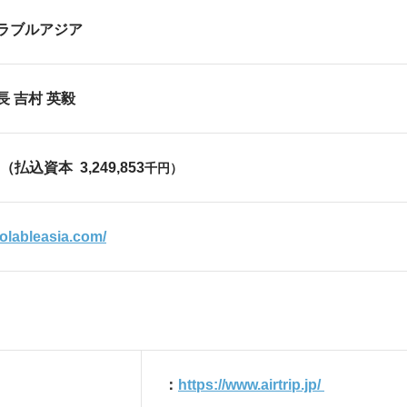
ラブルアジア
 吉村 英毅
（払込資本 3,249,853
千円）
volableasia.com/
：
https://www.airtrip.jp/