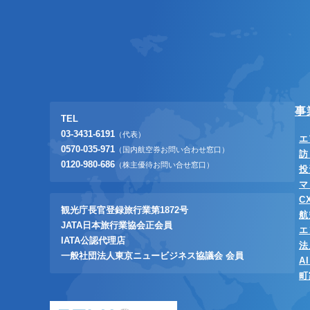
事
TEL
03-3431-6191
（代表）
エ
0570-035-971
（国内航空券お問い合わせ窓口）
訪
0120-980-686
（株主優待お問い合せ窓口）
投
マ
C
観光庁長官登録旅行業第1872号
航
JATA日本旅行業協会正会員
エ
IATA公認代理店
法
一般社団法人東京ニュービジネス協議会 会員
A
町