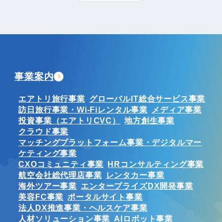
事業案内
エアトリ旅行事業
グローバルIT総合サービス事業
訪日旅行事業・Wi-Fiレンタル事業
メディア事業
投資事業（エアトリCVC）
地方創生事業
クラウド事業
マッチングプラットフォーム事業・デジタルマー
ケティング事業
CXOコミュニティ事業
HRコンサルティング事業
航空会社総代理店事業
レンタカー事業
海外ツアー事業
エンタープライズDX開発事業
美容FC事業
ポータルサイト事業
法人DX推進事業・ヘルスケア事業
人材ソリューション事業
AIロボット事業