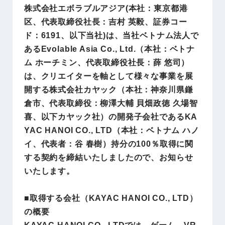
株式会社エボラブルアジア(本社：東京都港
区、代表取締役社長：吉村 英毅、証券コー
ド：6191、以下当社)は、当社ベトナム法人で
あるEvolable Asia Co., Ltd.（本社：ベトナ
ム ホーチミン、代表取締役社長：薛 悠司）
は、クリエイターを軸として様々な事業を展
開する株式会社カヤック（本社：神奈川県鎌
倉市、代表取締役：柳澤大輔 貝畑政徳 久場智
喜、以下カヤック社）の開発子会社であるKA
YAC HANOI CO., LTD（本社：ベトナム ハノ
イ、代表者：谷 春樹）持分の100％取得に関
する契約を締結いたしましたので、お知らせ
いたします。
■取得する会社（KAYAC HANOI CO., LTD）
の概要
KAYAC HANOI CO., LTDでは、ゲーム、VR