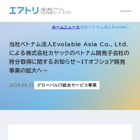
東証プライム
証券コード:6191
ホーム
ニュース
当社ベトナム法人Evolabl…
当社ベトナム法人Evolable Asia Co., Ltd.
による株式会社カヤックのベトナム開発子会社の
持分取得に関するお知らせ～ITオフショア開発
事業の拡大へ～
2018.08.31
グローバルIT総合サービス事業