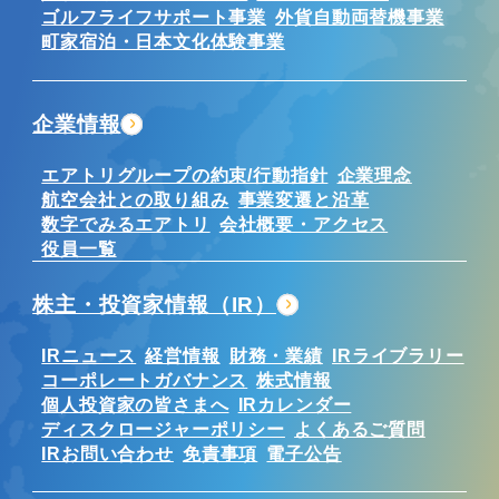
ゴルフライフサポート事業
外貨自動両替機事業
町家宿泊・日本文化体験事業
企業情報
エアトリグループの約束/行動指針
企業理念
航空会社との取り組み
事業変遷と沿革
数字でみるエアトリ
会社概要・アクセス
役員一覧
株主・投資家情報（IR）
IRニュース
経営情報
財務・業績
IRライブラリー
コーポレートガバナンス
株式情報
個人投資家の皆さまへ
IRカレンダー
ディスクロージャーポリシー
よくあるご質問
IRお問い合わせ
免責事項
電子公告