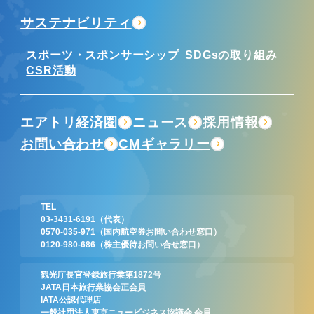
サステナビリティ
スポーツ・スポンサーシップ
SDGsの取り組み
CSR活動
エアトリ経済圏
ニュース
採用情報
お問い合わせ
CMギャラリー
TEL
03-3431-6191
（代表）
0570-035-971
（国内航空券お問い合わせ窓口）
0120-980-686
（株主優待お問い合せ窓口）
観光庁長官登録旅行業第1872号
JATA日本旅行業協会正会員
IATA公認代理店
一般社団法人東京ニュービジネス協議会 会員