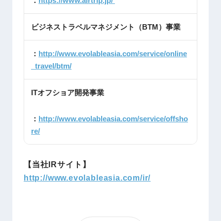
：
https://www.airtrip.jp/
ビジネストラベルマネジメント（BTM）事業
：
http://www.evolableasia.com/service/online
_travel/btm/
ITオフショア開発事業
：
http://www.evolableasia.com/service/offsho
re/
【当社IRサイト】
http://www.evolableasia.com/ir/