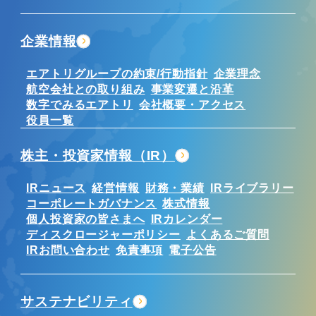
企業情報
エアトリグループの約束/行動指針
企業理念
航空会社との取り組み
事業変遷と沿革
数字でみるエアトリ
会社概要・アクセス
役員一覧
株主・投資家情報（IR）
IRニュース
経営情報
財務・業績
IRライブラリー
コーポレートガバナンス
株式情報
個人投資家の皆さまへ
IRカレンダー
ディスクロージャーポリシー
よくあるご質問
IRお問い合わせ
免責事項
電子公告
サステナビリティ