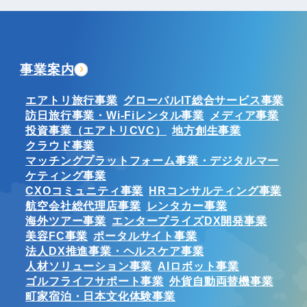
事業案内
エアトリ旅行事業
グローバルIT総合サービス事業
訪日旅行事業・Wi-Fiレンタル事業
メディア事業
投資事業（エアトリCVC）
地方創生事業
クラウド事業
マッチングプラットフォーム事業・デジタルマー
ケティング事業
CXOコミュニティ事業
HRコンサルティング事業
航空会社総代理店事業
レンタカー事業
海外ツアー事業
エンタープライズDX開発事業
美容FC事業
ポータルサイト事業
法人DX推進事業・ヘルスケア事業
人材ソリューション事業
AIロボット事業
ゴルフライフサポート事業
外貨自動両替機事業
町家宿泊・日本文化体験事業