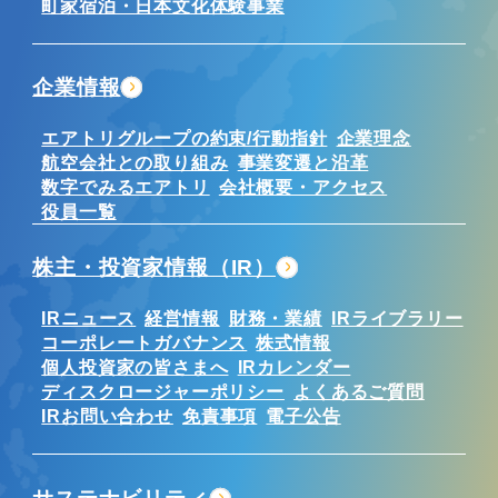
町家宿泊・日本文化体験事業
企業情報
エアトリグループの約束/行動指針
企業理念
航空会社との取り組み
事業変遷と沿革
数字でみるエアトリ
会社概要・アクセス
役員一覧
株主・投資家情報（IR）
IRニュース
経営情報
財務・業績
IRライブラリー
コーポレートガバナンス
株式情報
個人投資家の皆さまへ
IRカレンダー
ディスクロージャーポリシー
よくあるご質問
IRお問い合わせ
免責事項
電子公告