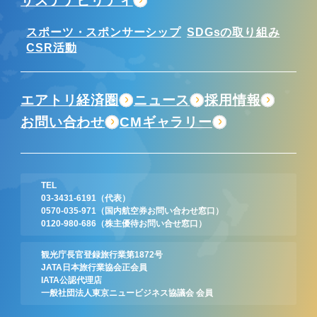
サステナビリティ
スポーツ・スポンサーシップ
SDGsの取り組み
CSR活動
エアトリ経済圏
ニュース
採用情報
お問い合わせ
CMギャラリー
TEL
03-3431-6191
（代表）
0570-035-971
（国内航空券お問い合わせ窓口）
0120-980-686
（株主優待お問い合せ窓口）
観光庁長官登録旅行業第1872号
JATA日本旅行業協会正会員
IATA公認代理店
一般社団法人東京ニュービジネス協議会 会員