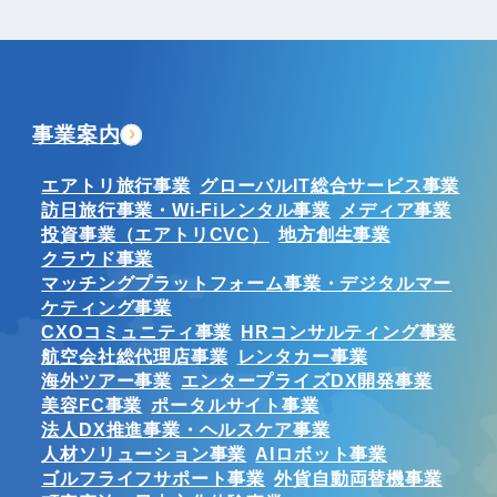
事業案内
エアトリ旅行事業
グローバルIT総合サービス事業
訪日旅行事業・Wi-Fiレンタル事業
メディア事業
投資事業（エアトリCVC）
地方創生事業
クラウド事業
マッチングプラットフォーム事業・デジタルマー
ケティング事業
CXOコミュニティ事業
HRコンサルティング事業
航空会社総代理店事業
レンタカー事業
海外ツアー事業
エンタープライズDX開発事業
美容FC事業
ポータルサイト事業
法人DX推進事業・ヘルスケア事業
人材ソリューション事業
AIロボット事業
ゴルフライフサポート事業
外貨自動両替機事業