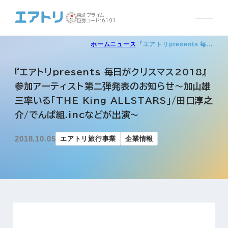
東証プライム
証券コード:6191
ホーム
ニュース
『エアトリpresents 毎…
『エアトリpresents 毎日がクリスマス2018』
参加アーティスト第二弾発表のお知らせ～加山雄
三率いる「THE King ALLSTARS」/田口淳之
介/でんぱ組.incなどが出演～
2018.10.05
エアトリ旅行事業
企業情報