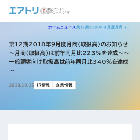
東証プライム
証券コード:6191
ホーム
ニュース
第12期2018年９月度月商（…
第12期2018年９月度月商（取扱高）のお知らせ
～月商（取扱高）は前年同月比223％を達成～～
一般顧客向け取扱高は前年同月比340％を達成
～
2018.10.15
IR情報
企業情報