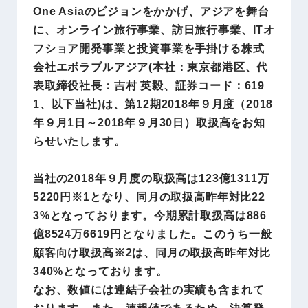
One Asiaのビジョンをかかげ、アジアを舞台
に、オンライン旅行事業、訪日旅行事業、ITオ
フショア開発事業と投資事業を手掛ける株式
会社エボラブルアジア(本社：東京都港区、代
表取締役社長：吉村 英毅、証券コード：619
1、以下当社)は、第12期2018年９月度（2018
年９月1日～2018年９月30日）取扱高をお知
らせいたします。
当社の2018年９月度の取扱高は123億1311万
5220円※1となり、同月の取扱高昨年対比22
3%となっております。今期累計取扱高は886
億8524万6619円となりました。このうち一般
顧客向け取扱高※2は、同月の取扱高昨年対比
340%となっております。
なお、数値には連結子会社の実績も含まれて
おります。また、速報値であるため、決算発