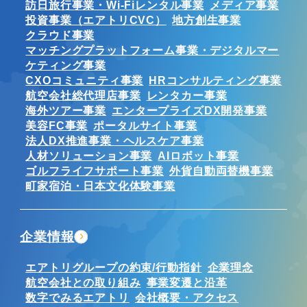
訪日旅行事業・Wi-Fiレンタル事業
メディア事業
投資事業（エアトリCVC）
地方創生事業
クラウド事業
マッチングプラットフォーム事業・デジタルマー
ケティング事業
CXOコミュニティ事業
HRコンサルティング事業
航空会社総代理店事業
レンタカー事業
海外ツアー事業
エンタープライズDX開発事業
美容FC事業
ポータルサイト事業
法人DX推進事業・ヘルスケア事業
人材ソリューション事業
AIロボット事業
ゴルフライフサポート事業
外貨自動両替機事業
町家宿泊・日本文化体験事業
企業情報
エアトリグループの約束/行動指針
企業理念
航空会社との取り組み
事業変遷と沿革
数字でみるエアトリ
会社概要・アクセス