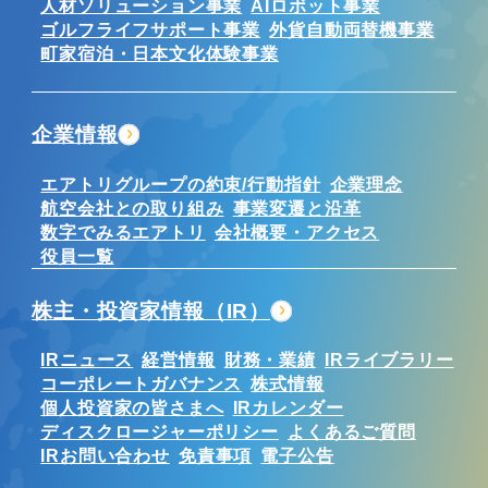
人材ソリューション事業
AIロボット事業
ゴルフライフサポート事業
外貨自動両替機事業
町家宿泊・日本文化体験事業
企業情報
エアトリグループの約束/行動指針
企業理念
航空会社との取り組み
事業変遷と沿革
数字でみるエアトリ
会社概要・アクセス
役員一覧
株主・投資家情報（IR）
IRニュース
経営情報
財務・業績
IRライブラリー
コーポレートガバナンス
株式情報
個人投資家の皆さまへ
IRカレンダー
ディスクロージャーポリシー
よくあるご質問
IRお問い合わせ
免責事項
電子公告