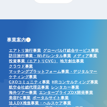
事業案内
エアトリ旅行事業
グローバルIT総合サービス事業
訪日旅行事業・Wi-Fiレンタル事業
メディア事業
投資事業（エアトリCVC）
地方創生事業
クラウド事業
マッチングプラットフォーム事業・デジタルマー
ケティング事業
CXOコミュニティ事業
HRコンサルティング事業
航空会社総代理店事業
レンタカー事業
海外ツアー事業
エンタープライズDX開発事業
美容FC事業
ポータルサイト事業
法人DX推進事業・ヘルスケア事業