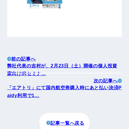
前の記事へ
弊社代表の吉村が、2月23日（土）開催の個人投資
家向けIRセミナ…
次の記事へ
「エアトリ」にて国内航空券購入時にあと払い決済P
aidy利用で1…
記事一覧へ戻る