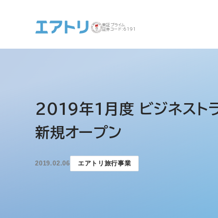
東証プライム
証券コード:6191
事業案内 トップ
企業情報 トップ
IR トップ
サステナビリティ ト
2019年1月度 ビジネスト
ップ
新規オープン
2019.02.06
エアトリ旅行事業