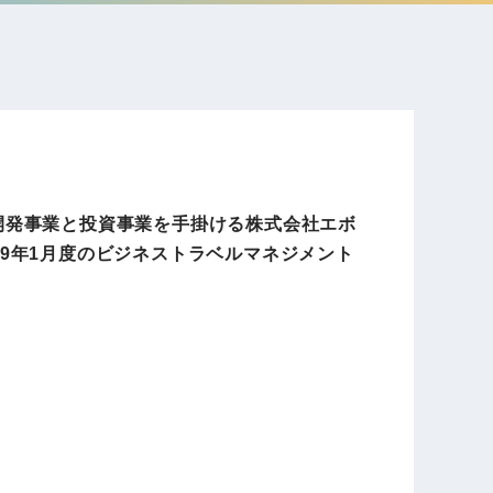
電子公告
店事業
レンタカー事業
DX開発
美容FC事業
ア開発事業と投資事業を手掛ける株式会社エボ
19年1月度のビジネストラベルマネジメント
・
人材ソリューション事業
ポート事
外貨自動両替機事業