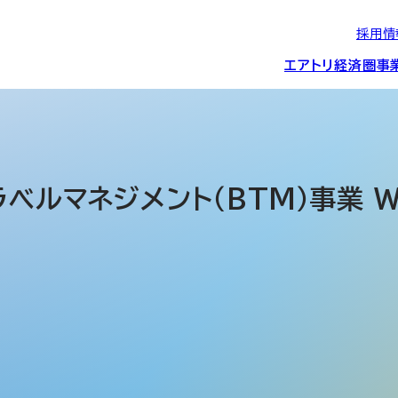
採用情
エアトリ経済圏
事
エアトリグループの
IRニュース
スポーツ・
グローバルIT総
経営情報
エアトリ旅行事業
企業理念
CSR活動
約束/行動指針
スポンサーシップ
ス事業
ラベルマネジメント（BTM）事業 
IRライブラリー
コーポレートガ
メディア事業
航空会社との取り組み
投資事業(エアトリ
事業変遷と沿革
ディスクロージ
IRカレンダー
マッチングプラ
創業者・役員
シー
会社概要・
アクセス
ーム事業・
プロフィール
クラウド事業
デジタルマーケ