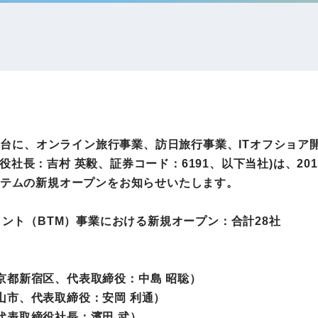
IRお問い合わせ
免責事項
事業
社外アドバイザー
旅行業者取扱額
プロフィール
（観光庁公表）
HRコンサルティング事業
航空会社総代理
エンタープライズ
海外ツアー事業
事業
アを舞台に、オンライン旅行事業、訪日旅行事業、ITオフショ
社長：吉村 英毅、証券コード：6191、以下当社)は、20
ステムの新規オープンをお知らせいたします。
法人DX推進事業
ポータルサイト事業
ヘルスケア事業
メント（BTM）事業における新規オープン：合計28社
ゴルフライフサ
京都新宿区、代表取締役：中島 昭聡）
AIロボット事業
業
山市、代表取締役：安岡 利通）
代表取締役社長：濱田 武）