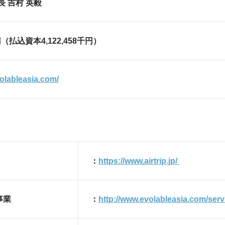
 吉村 英毅
千円（払込資本4,122,458千円）
volableasia.com/
：
https://www.airtrip.jp/
事業
：
http://www.evolableasia.com/servi