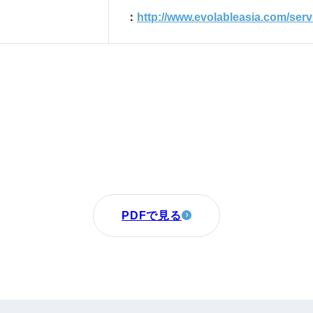
：
http://www.evolableasia.com/serv
PDFで見る