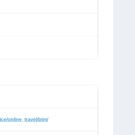
ce/online_travel/btm/