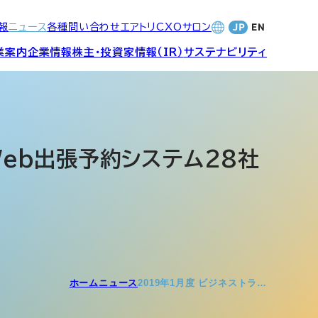
報
ニュース
各種問い合わせ
エアトリCXOサロン
業案内
企業情報
株主・投資家情報（IR）
サステナビリティ
合サービ
訪日旅行事業・
財務・業績
社長メッセージ
SDGsへの取り組み
Wi-Fiレンタル事業
Web出張予約システム28社
バナンス
個人投資家の皆さまへ
CVC)
地方創生事業
数字でみる
エアトリ
ャーポリ
よくあるご質問
ットフォ
エアトリグループ・役員
ホーム
ニュース
2019年1月度 ビジネストラ…
プロフィール
CXOコミュニティ事業
ティング