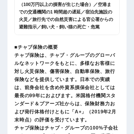
（100万円以上の損害が生じた場合）／空港ま
での交通機関の1 時間超の遅延／宿泊先施設の
火災／旅行先での自然災害による官公署からの
避難指示／飼い犬・飼い猫の死亡・危篤
■
チャブ保険の概要
チャブ保険は、チャブ・グループのグローバ
ルなネットワークをもとに、多様なお客様に
対し火災保険、傷害保険、自動車保険、旅行
保険などを提供しています。日本での実績
は、前身会社を含め外資系損保会社としては
最長の99年におよびます。米国格付機関スタ
ンダード＆プアーズ社からは、保険財務力お
よび発行体格付けともに「A+」（2019年2月
末時点）の評価を受けています。
チャブ保険はチャブ・グループの100%子会社