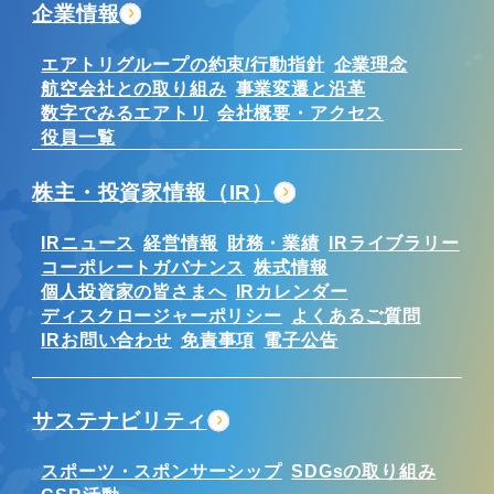
企業情報
エアトリグループの約束/行動指針
企業理念
航空会社との取り組み
事業変遷と沿革
数字でみるエアトリ
会社概要・アクセス
役員一覧
株主・投資家情報（IR）
IRニュース
経営情報
財務・業績
IRライブラリー
コーポレートガバナンス
株式情報
個人投資家の皆さまへ
IRカレンダー
ディスクロージャーポリシー
よくあるご質問
IRお問い合わせ
免責事項
電子公告
サステナビリティ
スポーツ・スポンサーシップ
SDGsの取り組み