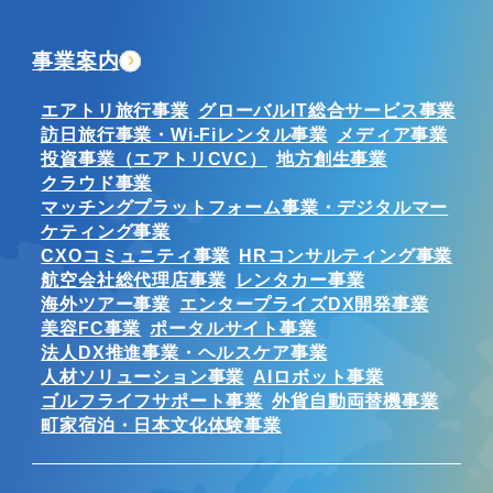
事業案内
エアトリ旅行事業
グローバルIT総合サービス事業
訪日旅行事業・Wi-Fiレンタル事業
メディア事業
投資事業（エアトリCVC）
地方創生事業
クラウド事業
マッチングプラットフォーム事業・デジタルマー
ケティング事業
CXOコミュニティ事業
HRコンサルティング事業
航空会社総代理店事業
レンタカー事業
海外ツアー事業
エンタープライズDX開発事業
美容FC事業
ポータルサイト事業
法人DX推進事業・ヘルスケア事業
人材ソリューション事業
AIロボット事業
ゴルフライフサポート事業
外貨自動両替機事業
町家宿泊・日本文化体験事業