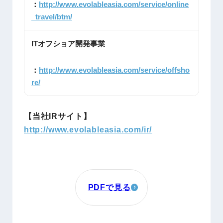
：
http://www.evolableasia.com/service/online
_travel/btm/
ITオフショア開発事業
：
http://www.evolableasia.com/service/offsho
re/
【当社IRサイト】
http://www.evolableasia.com/ir/
PDFで見る