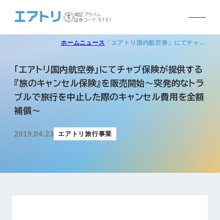
東証プライム
証券コード:6191
ホーム
ニュース
「エアトリ国内航空券」にてチャ…
「エアトリ国内航空券」にてチャブ保険が提供する
『旅のキャンセル保険』を販売開始～突発的なトラ
ブルで旅行を中止した際のキャンセル費用を全額
補償～
2019.04.23
エアトリ旅行事業