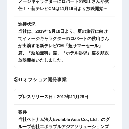
メージキャラクターにロバートの秋山さんが就
任！～新テレビCMは11月19日より放映開始～
進捗状況
当社は、2019年5月18日より、夏の旅行に向け
てイメージキャラクターのロバートの秋山さん
が出演する新テレビCM『超サマーセール』
篇、『延泊無料』篇、『ホテル訴求』篇を順次
放映開始いたしました。
③
IT
オフショア開発事業
プレスリリース日：
2017年11月28日
案件
当社ベトナム法人Evolable Asia Co., Ltd．のグ
ループ会社エボラブルアジアソリューションズ