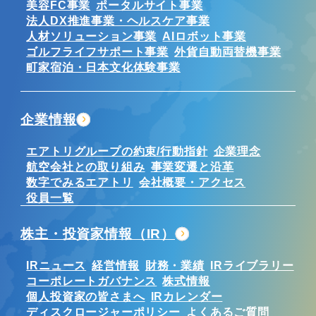
美容FC事業
ポータルサイト事業
法人DX推進事業・ヘルスケア事業
人材ソリューション事業
AIロボット事業
ゴルフライフサポート事業
外貨自動両替機事業
町家宿泊・日本文化体験事業
企業情報
エアトリグループの約束/行動指針
企業理念
航空会社との取り組み
事業変遷と沿革
数字でみるエアトリ
会社概要・アクセス
役員一覧
株主・投資家情報（IR）
IRニュース
経営情報
財務・業績
IRライブラリー
コーポレートガバナンス
株式情報
個人投資家の皆さまへ
IRカレンダー
ディスクロージャーポリシー
よくあるご質問