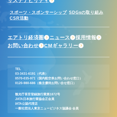
サステナビリティ
スポーツ・スポンサーシップ
SDGsの取り組み
CSR活動
エアトリ経済圏
ニュース
採用情報
お問い合わせ
CMギャラリー
TEL
03-3431-6191
（代表）
0570-035-971
（国内航空券お問い合わせ窓口）
0120-980-686
（株主優待お問い合せ窓口）
観光庁長官登録旅行業第1872号
JATA日本旅行業協会正会員
IATA公認代理店
一般社団法人東京ニュービジネス協議会 会員