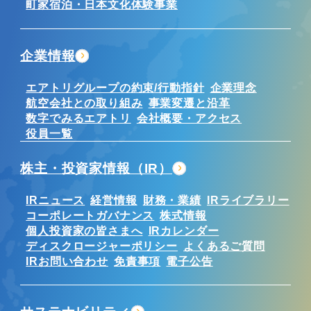
町家宿泊・日本文化体験事業
企業情報
エアトリグループの約束/行動指針
企業理念
航空会社との取り組み
事業変遷と沿革
数字でみるエアトリ
会社概要・アクセス
役員一覧
株主・投資家情報（IR）
IRニュース
経営情報
財務・業績
IRライブラリー
コーポレートガバナンス
株式情報
個人投資家の皆さまへ
IRカレンダー
ディスクロージャーポリシー
よくあるご質問
IRお問い合わせ
免責事項
電子公告