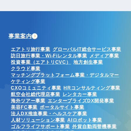
事業案内
エアトリ旅行事業
グローバルIT総合サービス事業
訪日旅行事業・Wi-Fiレンタル事業
メディア事業
投資事業（エアトリCVC）
地方創生事業
クラウド事業
マッチングプラットフォーム事業・デジタルマー
ケティング事業
CXOコミュニティ事業
HRコンサルティング事業
航空会社総代理店事業
レンタカー事業
海外ツアー事業
エンタープライズDX開発事業
美容FC事業
ポータルサイト事業
法人DX推進事業・ヘルスケア事業
人材ソリューション事業
AIロボット事業
ゴルフライフサポート事業
外貨自動両替機事業