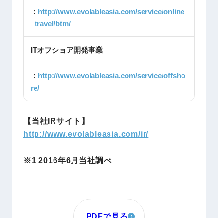
：
http://www.evolableasia.com/service/online
_travel/btm/
ITオフショア開発事業
：
http://www.evolableasia.com/service/offsho
re/
【当社IRサイト】
http://www.evolableasia.com/ir/
※1 2016年6月当社調べ
PDFで見る