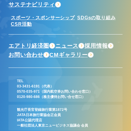
サステナビリティ
スポーツ・スポンサーシップ
SDGsの取り組み
CSR活動
エアトリ経済圏
ニュース
採用情報
お問い合わせ
CMギャラリー
TEL
03-3431-6191
（代表）
0570-035-971
（国内航空券お問い合わせ窓口）
0120-980-686
（株主優待お問い合せ窓口）
観光庁長官登録旅行業第1872号
JATA日本旅行業協会正会員
IATA公認代理店
一般社団法人東京ニュービジネス協議会 会員