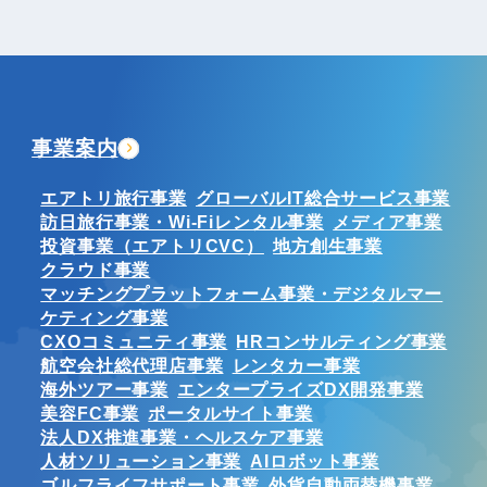
事業案内
エアトリ旅行事業
グローバルIT総合サービス事業
訪日旅行事業・Wi-Fiレンタル事業
メディア事業
投資事業（エアトリCVC）
地方創生事業
クラウド事業
マッチングプラットフォーム事業・デジタルマー
ケティング事業
CXOコミュニティ事業
HRコンサルティング事業
航空会社総代理店事業
レンタカー事業
海外ツアー事業
エンタープライズDX開発事業
美容FC事業
ポータルサイト事業
法人DX推進事業・ヘルスケア事業
人材ソリューション事業
AIロボット事業
ゴルフライフサポート事業
外貨自動両替機事業