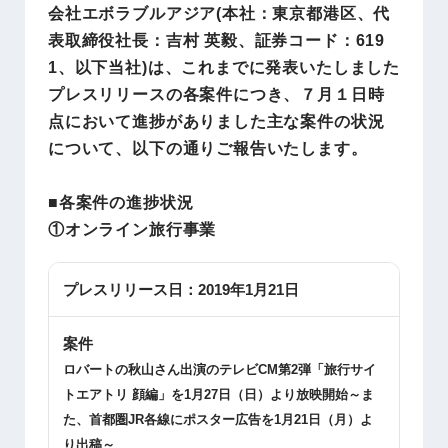
会社エボラブルアジア(本社：東京都港区、代
表取締役社長：吉村 英毅、証券コード：619
1、以下当社)は、これまでに発表いたしました
プレスリリースの各案件につき、７月１日時
点において進捗がありました主な案件の状況
について、以下の通りご報告いたします。
■各案件の進捗状況
①オンライン旅行事業
プレスリリース日：
2019年1月21日
案件
ロバートの秋山さん出演のテレビ
CM
第
2
弾「旅行サイ
トエアトリ 顔編」を
1
月
27
日（日）より放映開始～ま
た、首都圏
JR
各線にポスター広告を
1
月
21
日（月）よ
り出稿～