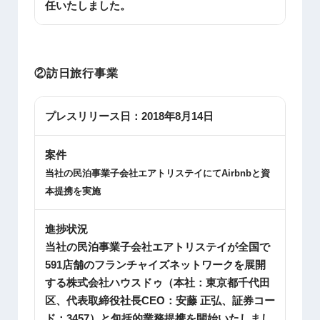
任いたしました。
②訪日旅行事業
プレスリリース日：
2018年8月14日
案件
当社の民泊事業子会社エアトリステイにて
Airbnb
と資
本提携を実施
進捗状況
当社の民泊事業子会社エアトリステイが全国で
591店舗のフランチャイズネットワークを展開
する株式会社ハウスドゥ（本社：東京都千代田
区、代表取締役社長CEO：安藤 正弘、証券コー
ド：3457）と包括的業務提携を開始いたしまし