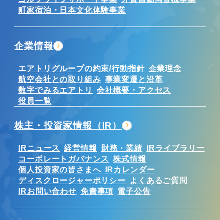
町家宿泊・日本文化体験事業
企業情報
エアトリグループの約束/行動指針
企業理念
航空会社との取り組み
事業変遷と沿革
数字でみるエアトリ
会社概要・アクセス
役員一覧
株主・投資家情報（IR）
IRニュース
経営情報
財務・業績
IRライブラリー
コーポレートガバナンス
株式情報
個人投資家の皆さまへ
IRカレンダー
ディスクロージャーポリシー
よくあるご質問
IRお問い合わせ
免責事項
電子公告