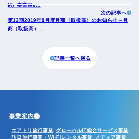
M）事業We…
次の記事へ
第13期2019年8月度月商（取扱高）のお知らせ～月
商（取扱高）…
記事一覧へ戻る
事業案内
エアトリ旅行事業
グローバルIT総合サービス事業
訪日旅行事業・Wi-Fiレンタル事業
メディア事業