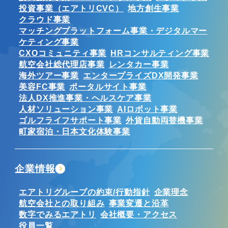
投資事業（エアトリCVC）
地方創生事業
クラウド事業
マッチングプラットフォーム事業・デジタルマー
ケティング事業
CXOコミュニティ事業
HRコンサルティング事業
航空会社総代理店事業
レンタカー事業
海外ツアー事業
エンタープライズDX開発事業
美容FC事業
ポータルサイト事業
法人DX推進事業・ヘルスケア事業
人材ソリューション事業
AIロボット事業
ゴルフライフサポート事業
外貨自動両替機事業
町家宿泊・日本文化体験事業
企業情報
エアトリグループの約束/行動指針
企業理念
航空会社との取り組み
事業変遷と沿革
数字でみるエアトリ
会社概要・アクセス
役員一覧