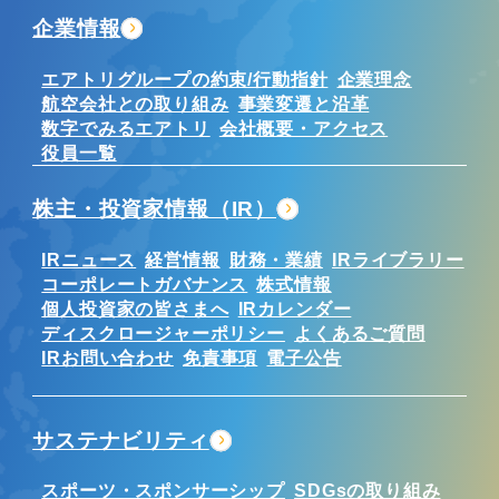
企業情報
エアトリグループの約束/行動指針
企業理念
航空会社との取り組み
事業変遷と沿革
数字でみるエアトリ
会社概要・アクセス
役員一覧
株主・投資家情報（IR）
IRニュース
経営情報
財務・業績
IRライブラリー
コーポレートガバナンス
株式情報
個人投資家の皆さまへ
IRカレンダー
ディスクロージャーポリシー
よくあるご質問
IRお問い合わせ
免責事項
電子公告
サステナビリティ
スポーツ・スポンサーシップ
SDGsの取り組み