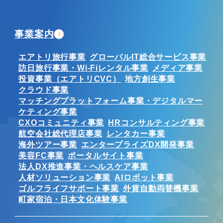
事業案内
エアトリ旅行事業
グローバルIT総合サービス事業
訪日旅行事業・Wi-Fiレンタル事業
メディア事業
投資事業（エアトリCVC）
地方創生事業
クラウド事業
マッチングプラットフォーム事業・デジタルマー
ケティング事業
CXOコミュニティ事業
HRコンサルティング事業
航空会社総代理店事業
レンタカー事業
海外ツアー事業
エンタープライズDX開発事業
美容FC事業
ポータルサイト事業
法人DX推進事業・ヘルスケア事業
人材ソリューション事業
AIロボット事業
ゴルフライフサポート事業
外貨自動両替機事業
町家宿泊・日本文化体験事業