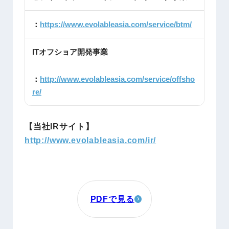
：
https://www.evolableasia.com/service/btm/
ITオフショア開発事業
：
http://www.evolableasia.com/service/offsho
re/
【当社IRサイト】
http://www.evolableasia.com/ir/
PDFで見る