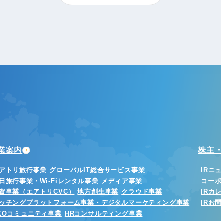
業案内
株主・
アトリ旅行事業
グローバルIT総合サービス事業
IRニ
日旅行事業・Wi-Fiレンタル事業
メディア事業
コー
資事業（エアトリCVC）
地方創生事業
クラウド事業
IRカ
ッチングプラットフォーム事業・デジタルマーケティング事業
IRお
XOコミュニティ事業
HRコンサルティング事業