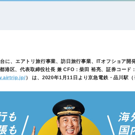
IRお問い合わせ
免責事項
事業
社外アドバイザー
旅行業者取扱額
プロフィール
（観光庁公表）
HRコンサルティング事業
航空会社総代理
エンタープライズ
海外ツアー事業
事業
アを舞台に、エアトリ旅行事業、訪日旅行事業、ITオフショア
港区、代表取締役社長 兼 CFO：柴田 裕亮、証券コード：
.airtrip.jp/
） は、2020年1月11日より京急電鉄・品川
法人DX推進事業
ポータルサイト事業
ヘルスケア事業
ゴルフライフサ
AIロボット事業
業