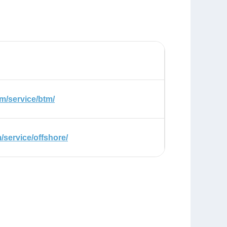
m/service/btm/
/service/offshore/