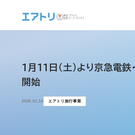
東証プライム
証券コード:6191
事業案内 トップ
企業情報 トップ
IR トップ
サステナビリティ ト
1月11日(土)より京急電
ップ
開始
2020.01.14
エアトリ旅行事業