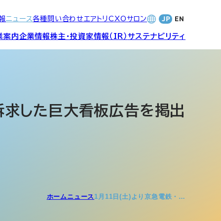
報
ニュース
各種問い合わせ
エアトリCXOサロン
業案内
企業情報
株主・投資家情報（IR）
サステナビリティ
合サービ
訪日旅行事業・
財務・業績
社長メッセージ
SDGsへの取り組み
Wi-Fiレンタル事業
を訴求した巨大看板広告を掲出
バナンス
個人投資家の皆さまへ
CVC)
地方創生事業
数字でみる
エアトリ
ャーポリ
よくあるご質問
ットフォ
エアトリグループ・役員
ホーム
ニュース
1月11日(土)より京急電鉄・…
プロフィール
CXOコミュニティ事業
ティング