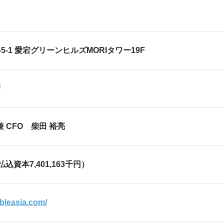
2-5-1 愛宕グリーンヒルズMORIタワー19F
リ
 CFO 柴田 裕亮
（払込資本7,401,163千円）
ableasia.com/