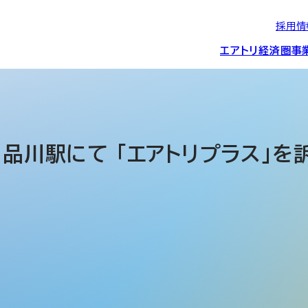
採用情
エアトリ経済圏
事
エアトリグループの
IRニュース
スポーツ・
グローバルIT総
経営情報
エアトリ旅行事業
企業理念
CSR活動
約束/行動指針
スポンサーシップ
ス事業
鉄・品川駅にて 「エアトリプラス」
IRライブラリー
コーポレートガ
メディア事業
航空会社との取り組み
投資事業(エアトリ
事業変遷と沿革
ディスクロージ
IRカレンダー
マッチングプラ
創業者・役員
シー
会社概要・
アクセス
ーム事業・
プロフィール
クラウド事業
デジタルマーケ