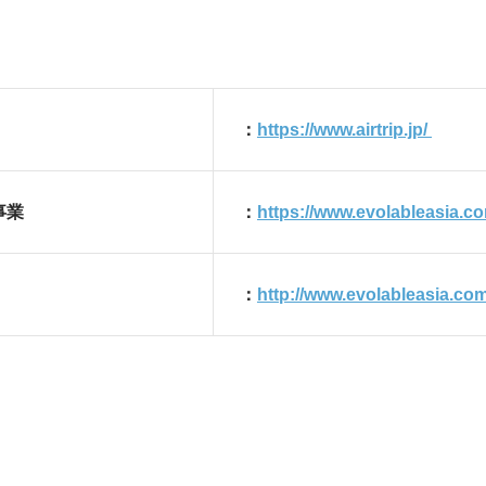
：
https://www.airtrip.jp/
事業
：
https://www.evolableasia.co
：
http://www.evolableasia.com