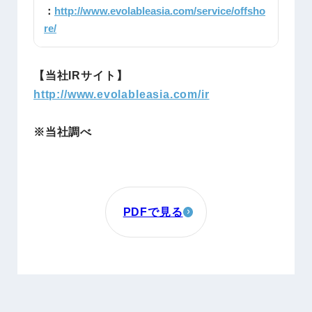
：
http://www.evolableasia.com/service/offsho
re/
【当社IRサイト】
http://www.evolableasia.com/ir
※当社調べ
PDFで見る