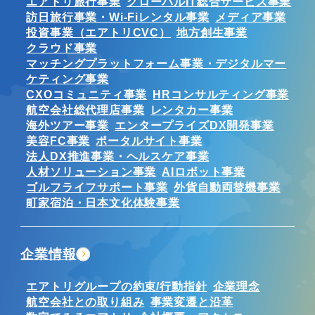
エアトリ旅行事業
グローバルIT総合サービス事業
訪日旅行事業・Wi-Fiレンタル事業
メディア事業
投資事業（エアトリCVC）
地方創生事業
クラウド事業
マッチングプラットフォーム事業・デジタルマー
ケティング事業
CXOコミュニティ事業
HRコンサルティング事業
航空会社総代理店事業
レンタカー事業
海外ツアー事業
エンタープライズDX開発事業
美容FC事業
ポータルサイト事業
法人DX推進事業・ヘルスケア事業
人材ソリューション事業
AIロボット事業
ゴルフライフサポート事業
外貨自動両替機事業
町家宿泊・日本文化体験事業
企業情報
エアトリグループの約束/行動指針
企業理念
航空会社との取り組み
事業変遷と沿革