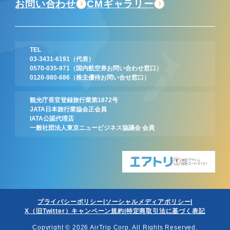
お問い合わせ
CMギャラリー
TEL
03-3431-6191
（代表）
0570-035-971
（国内航空券お問い合わせ窓口）
0120-980-686
（株主優待お問い合せ窓口）
観光庁長官登録旅行業第1872号
JATA日本旅行業協会正会員
IATA公認代理店
一般社団法人東京ニュービジネス協議会 会員
東証プライム
証券コード:6191
プライバシーポリシー
ソーシャルメディアポリシー
X（旧Twitter）キャンペーン規約
特定商取引法に基づく表記
Copyright © 2026 AirTrip Corp. All Rights Reserved.