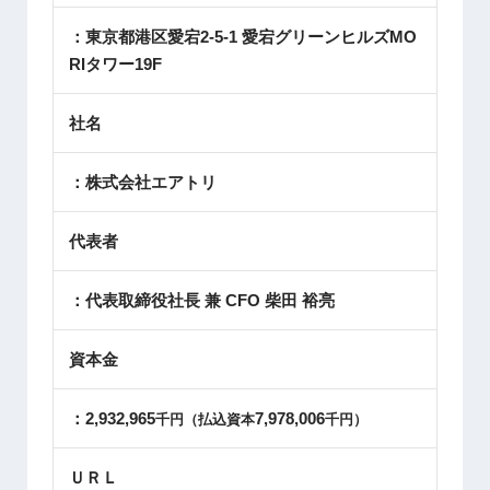
：東京都港区愛宕2-5-1 愛宕グリーンヒルズMO
RIタワー19F
社名
：株式会社エアトリ
代表者
：代表取締役社長 兼
CFO
柴田 裕亮
資本金
：2,932,965
7,978,006
千円（払込資本
千円）
ＵＲＬ