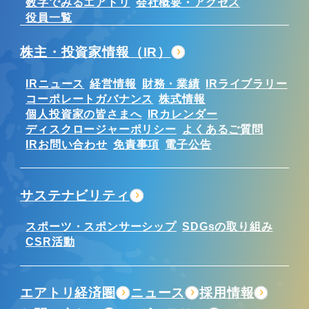
数字でみるエアトリ
会社概要・アクセス
役員一覧
株主・投資家情報（IR）
IRニュース
経営情報
財務・業績
IRライブラリー
コーポレートガバナンス
株式情報
個人投資家の皆さまへ
IRカレンダー
ディスクロージャーポリシー
よくあるご質問
IRお問い合わせ
免責事項
電子公告
サステナビリティ
スポーツ・スポンサーシップ
SDGsの取り組み
CSR活動
エアトリ経済圏
ニュース
採用情報