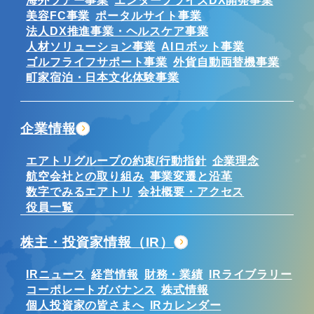
美容FC事業
ポータルサイト事業
法人DX推進事業・ヘルスケア事業
人材ソリューション事業
AIロボット事業
ゴルフライフサポート事業
外貨自動両替機事業
町家宿泊・日本文化体験事業
企業情報
エアトリグループの約束/行動指針
企業理念
航空会社との取り組み
事業変遷と沿革
数字でみるエアトリ
会社概要・アクセス
役員一覧
株主・投資家情報（IR）
IRニュース
経営情報
財務・業績
IRライブラリー
コーポレートガバナンス
株式情報
個人投資家の皆さまへ
IRカレンダー