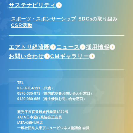
サステナビリティ
スポーツ・スポンサーシップ
SDGsの取り組み
CSR活動
エアトリ経済圏
ニュース
採用情報
お問い合わせ
CMギャラリー
TEL
03-3431-6191
（代表）
0570-035-971
（国内航空券お問い合わせ窓口）
0120-980-686
（株主優待お問い合せ窓口）
観光庁長官登録旅行業第1872号
JATA日本旅行業協会正会員
IATA公認代理店
一般社団法人東京ニュービジネス協議会 会員