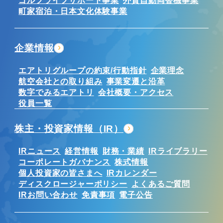
ゴルフライフサポート事業
外貨自動両替機事業
町家宿泊・日本文化体験事業
企業情報
エアトリグループの約束/行動指針
企業理念
航空会社との取り組み
事業変遷と沿革
数字でみるエアトリ
会社概要・アクセス
役員一覧
株主・投資家情報（IR）
IRニュース
経営情報
財務・業績
IRライブラリー
コーポレートガバナンス
株式情報
個人投資家の皆さまへ
IRカレンダー
ディスクロージャーポリシー
よくあるご質問
IRお問い合わせ
免責事項
電子公告