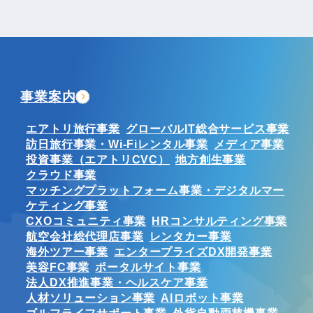
事業案内
エアトリ旅行事業
グローバルIT総合サービス事業
訪日旅行事業・Wi-Fiレンタル事業
メディア事業
投資事業（エアトリCVC）
地方創生事業
クラウド事業
マッチングプラットフォーム事業・デジタルマー
ケティング事業
CXOコミュニティ事業
HRコンサルティング事業
航空会社総代理店事業
レンタカー事業
海外ツアー事業
エンタープライズDX開発事業
美容FC事業
ポータルサイト事業
法人DX推進事業・ヘルスケア事業
人材ソリューション事業
AIロボット事業