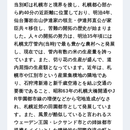
当別町は札幌市と境界を接し、札幌都心部か
ら約40分の近距離に位置しており、明治4年、
仙台藩岩出山伊達家の領主・伊達邦直公が家
臣共々移住し、苦難の開拓の歴史が始まりま
した。人々の開拓の努力は、明治35年頃には
札幌支庁管内(当時)で最も豊かな農村へと発展
し、現在では、管内有数の米の生産量を誇っ
ています。また、切り花の生産が盛んで、道
内屈指の生産額となっています。近年は、札
幌市や江別市という産業集積地の隣地であ
り、石狩湾新港と新千歳空港とを結ぶ交通の
要衝であること、昭和63年の札幌大橋開通やJ
R学園都市線の増便などから宅地造成がなさ
れ、札幌近郊の田園都市として発展していま
す。また、風景が酷似していると言われるス
ウェーデン王国・レクサンド市との姉妹都市
提携をメインとした積極的な国際交流の町と