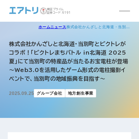
東証プライム
証券コード:6191
ホーム
ニュース
株式会社かんざしと北海道・当別…
株式会社かんざしと北海道・当別町とピクトレが
コラボ！「ピクトレまちバトル in北海道 2025
夏」にて当別町の特産品が当たるお宝電柱が登場
～Web3.0を活用したゲーム形式の電柱撮影イ
ベントで、当別町の地域振興を目指す～
2025.09.25
グループ会社
地方創生事業