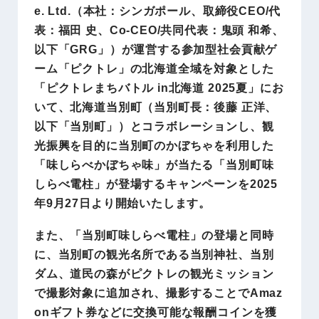
e. Ltd.（本社：シンガポール、取締役CEO/代
表：福田 史、Co-CEO/共同代表：鬼頭 和希、
以下「GRG」）が運営する参加型社会貢献ゲ
ーム「ピクトレ」の北海道全域を対象とした
「ピクトレまちバトル in北海道 2025夏」にお
いて、北海道当別町（当別町長：後藤 正洋、
以下「当別町」）とコラボレーションし、観
光振興を目的に当別町のかぼちゃを利用した
「味しらべかぼちゃ味」が当たる「当別町味
しらべ電柱」が登場するキャンペーンを2025
年9月27日より開始いたします。
また、「当別町味しらべ電柱」の登場と同時
に、当別町の観光名所である当別神社、当別
ダム、道民の森がピクトレの観光ミッション
で撮影対象に追加され、撮影することでAmaz
onギフト券などに交換可能な報酬コインを獲