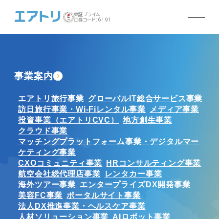
東証プライム
証券コード:6191
事業案内
エアトリ旅行事業
グローバルIT総合サービス事業
訪日旅行事業・Wi-Fiレンタル事業
メディア事業
投資事業（エアトリCVC）
地方創生事業
クラウド事業
マッチングプラットフォーム事業・デジタルマー
ケティング事業
CXOコミュニティ事業
HRコンサルティング事業
航空会社総代理店事業
レンタカー事業
海外ツアー事業
エンタープライズDX開発事業
美容FC事業
ポータルサイト事業
法人DX推進事業・ヘルスケア事業
人材ソリューション事業
AIロボット事業