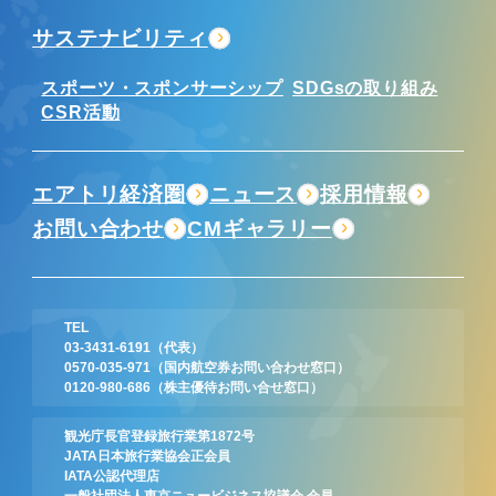
サステナビリティ
スポーツ・スポンサーシップ
SDGsの取り組み
CSR活動
エアトリ経済圏
ニュース
採用情報
お問い合わせ
CMギャラリー
TEL
03-3431-6191
（代表）
0570-035-971
（国内航空券お問い合わせ窓口）
0120-980-686
（株主優待お問い合せ窓口）
観光庁長官登録旅行業第1872号
JATA日本旅行業協会正会員
IATA公認代理店
一般社団法人東京ニュービジネス協議会 会員