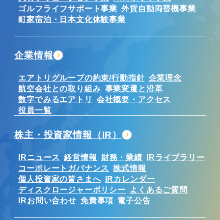
ゴルフライフサポート事業
外貨自動両替機事業
町家宿泊・日本文化体験事業
企業情報
エアトリグループの約束/行動指針
企業理念
航空会社との取り組み
事業変遷と沿革
数字でみるエアトリ
会社概要・アクセス
役員一覧
株主・投資家情報（IR）
IRニュース
経営情報
財務・業績
IRライブラリー
コーポレートガバナンス
株式情報
個人投資家の皆さまへ
IRカレンダー
ディスクロージャーポリシー
よくあるご質問
IRお問い合わせ
免責事項
電子公告