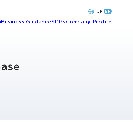
a
Business Guidance
SDGs
Company Profile
財務・業績
hase
バナンス
個人投資家の皆さまへ
ャーポリ
よくあるご質問