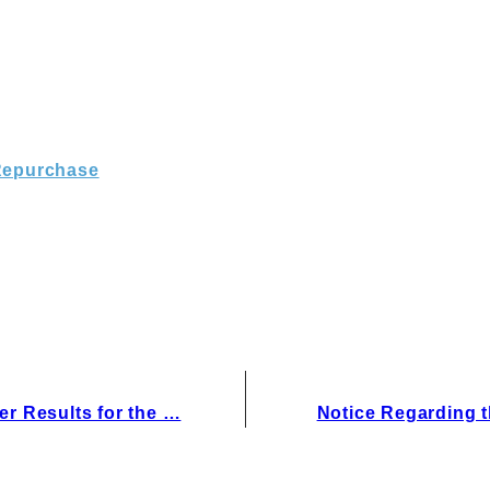
IRお問い合わせ
免責事項
 Repurchase
r Results for the …
Notice Regarding t