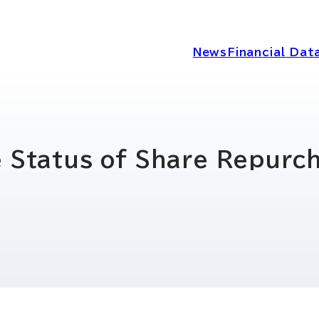
News
Financial Dat
IRニュース
経営情報
e Status of Share Repurc
IRライブラリー
コーポレートガ
ディスクロージ
IRカレンダー
シー