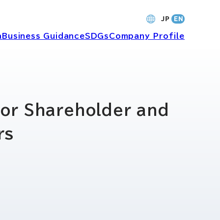
a
Business Guidance
SDGs
Company Profile
財務・業績
or Shareholder and
rs
バナンス
個人投資家の皆さまへ
ャーポリ
よくあるご質問