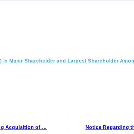
IRお問い合わせ
免責事項
 in Major Shareholder and Largest Shareholder Amo
g Acquisition of …
Notice Regarding t