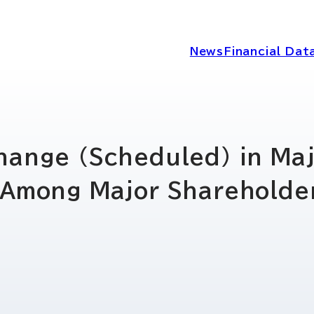
News
Financial Dat
IRニュース
経営情報
hange (Scheduled) in Maj
 Among Major Shareholde
IRライブラリー
コーポレートガ
ディスクロージ
IRカレンダー
シー