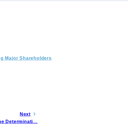
電子公告
ng Major Shareholders
Next
he Determinati…