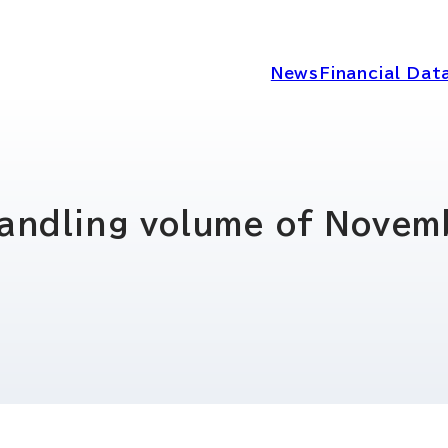
News
Financial Dat
IRニュース
経営情報
handling volume of Novem
IRライブラリー
コーポレートガ
ディスクロージ
IRカレンダー
シー