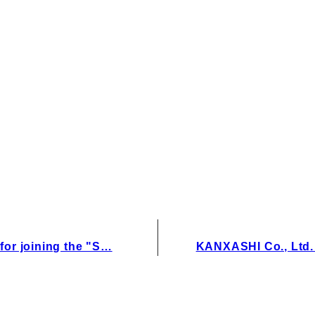
IRお問い合わせ
免責事項
or joining the "S…
KANXASHI Co., Ltd.