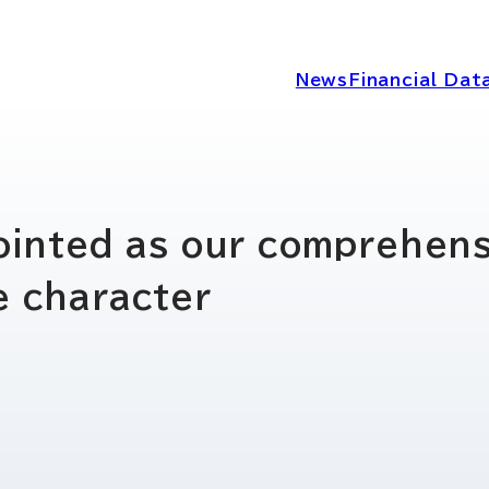
News
Financial Dat
IRニュース
経営情報
pointed as our comprehens
e character
IRライブラリー
コーポレートガ
ディスクロージ
IRカレンダー
シー