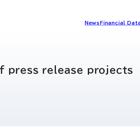
News
Financial Dat
IRニュース
経営情報
f press release projects
IRライブラリー
コーポレートガ
ディスクロージ
IRカレンダー
シー