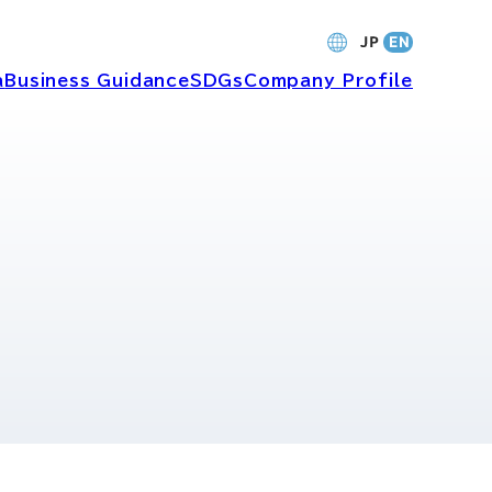
a
Business Guidance
SDGs
Company Profile
財務・業績
バナンス
個人投資家の皆さまへ
ャーポリ
よくあるご質問