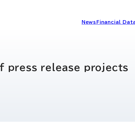
News
Financial Dat
IRニュース
経営情報
f press release projects
IRライブラリー
コーポレートガ
ディスクロージ
IRカレンダー
シー