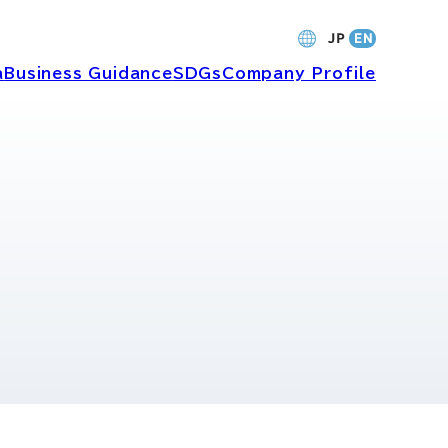
a
Business Guidance
SDGs
Company Profile
財務・業績
バナンス
個人投資家の皆さまへ
ャーポリ
よくあるご質問