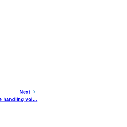
電子公告
Next
he handling vol…