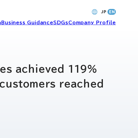
a
Business Guidance
SDGs
Company Profile
財務・業績
les achieved 119%
l customers reached
バナンス
個人投資家の皆さまへ
ャーポリ
よくあるご質問