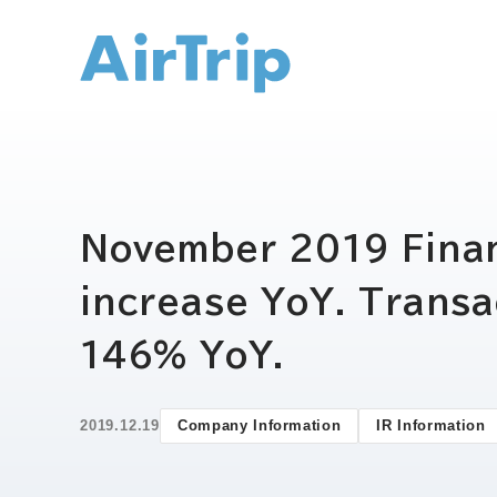
IR トップ
November 2019 Finan
increase YoY. Transa
146% YoY.
2019.12.19
Company Information
IR Information