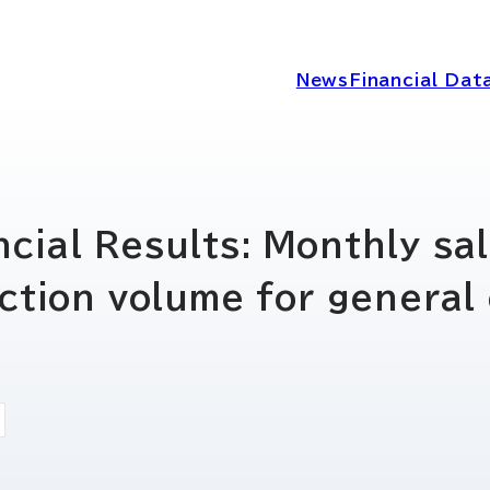
News
Financial Dat
IRニュース
経営情報
cial Results: Monthly sa
ction volume for genera
IRライブラリー
コーポレートガ
ディスクロージ
IRカレンダー
シー