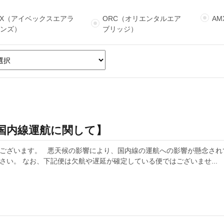
BX（アイベックスエアラ
ORC（オリエンタルエア
A
インズ）
ブリッジ）
る国内線運航に関して】
ざいます。 悪天候の影響により、国内線の運航への影響が懸念されてお
い。 なお、下記便は欠航や遅延が確定している便ではございませ...