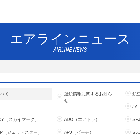
エアラインニュース
AIRLINE NEWS
すべて
運航情報に関するお知ら
航
せ
JA
KY（スカイマーク）
ADO（エアドゥ）
S
JP（ジェットスター）
APJ（ピーチ）
S