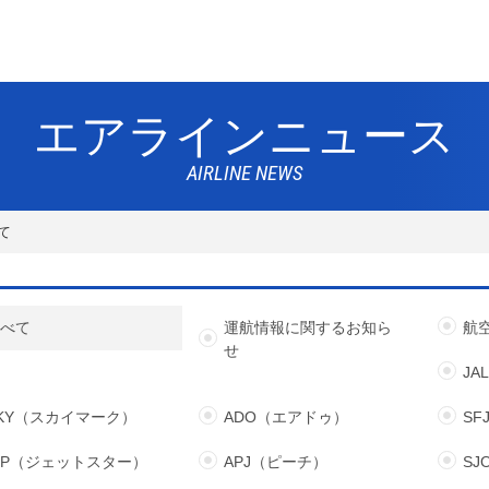
エアラインニュース
AIRLINE NEWS
て
すべて
運航情報に関するお知ら
航
せ
JA
KY（スカイマーク）
ADO（エアドゥ）
S
JP（ジェットスター）
APJ（ピーチ）
S