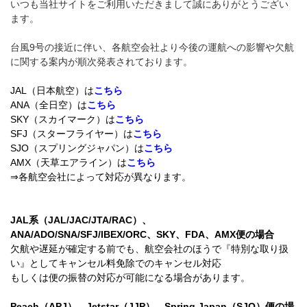
いつも当社サイトをご利用いただきまして誠にありがとうござい
ます。
台風9号の接近に伴い、各航空会社より今後の運航への影響や欠航
に関する案内が順次発表されております。
JAL（日本航空）は
こちら
ANA（全日空）は
こちら
SKY（スカイマーク）は
こちら
SFJ（スターフライヤー）は
こちら
SJO（スプリングジャパン）は
こちら
AMX（天草エアライン）は
こちら
⇒各航空会社によって対応が異なります。
JAL系（JAL/JAC/JTA/RAC）、
ANA/ADO/SNA/SFJ/IBEX/ORC、SKY、FDA、AMX便の場合
欠航や遅延が確定する前でも、航空会社のほうで『特別な取り扱
い』としてキャンセル料免除でのキャンセル対応
もしくは便の振替の対応が可能になる場合があります。
Peach（APJ）、Jetstar（JJP）、Spring Japan（SJO）便の場